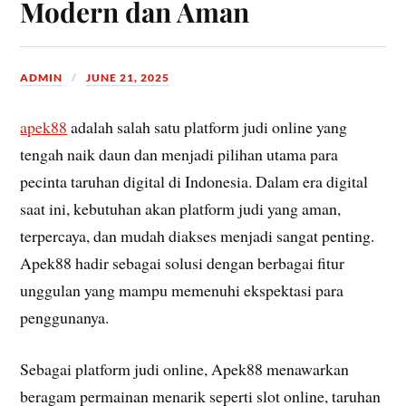
Modern dan Aman
ADMIN
JUNE 21, 2025
apek88
adalah salah satu platform judi online yang
tengah naik daun dan menjadi pilihan utama para
pecinta taruhan digital di Indonesia. Dalam era digital
saat ini, kebutuhan akan platform judi yang aman,
terpercaya, dan mudah diakses menjadi sangat penting.
Apek88 hadir sebagai solusi dengan berbagai fitur
unggulan yang mampu memenuhi ekspektasi para
penggunanya.
Sebagai platform judi online, Apek88 menawarkan
beragam permainan menarik seperti slot online, taruhan