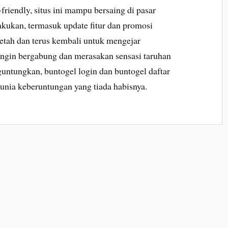
friendly, situs ini mampu bersaing di pasar
ilakukan, termasuk update fitur dan promosi
tah dan terus kembali untuk mengejar
ingin bergabung dan merasakan sensasi taruhan
untungkan, buntogel login dan buntogel daftar
nia keberuntungan yang tiada habisnya.