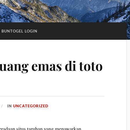
:
BUNTOGEL LOGIN
ang emas di toto
IN
UNCATEGORIZED
beradaan situs taruhan yang menawarkan