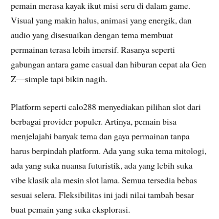
pemain merasa kayak ikut misi seru di dalam game.
Visual yang makin halus, animasi yang energik, dan
audio yang disesuaikan dengan tema membuat
permainan terasa lebih imersif. Rasanya seperti
gabungan antara game casual dan hiburan cepat ala Gen
Z—simple tapi bikin nagih.
Platform seperti calo288 menyediakan pilihan slot dari
berbagai provider populer. Artinya, pemain bisa
menjelajahi banyak tema dan gaya permainan tanpa
harus berpindah platform. Ada yang suka tema mitologi,
ada yang suka nuansa futuristik, ada yang lebih suka
vibe klasik ala mesin slot lama. Semua tersedia bebas
sesuai selera. Fleksibilitas ini jadi nilai tambah besar
buat pemain yang suka eksplorasi.