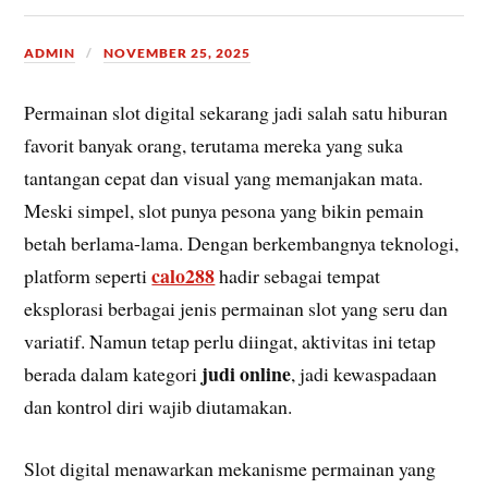
ADMIN
NOVEMBER 25, 2025
Permainan slot digital sekarang jadi salah satu hiburan
favorit banyak orang, terutama mereka yang suka
tantangan cepat dan visual yang memanjakan mata.
Meski simpel, slot punya pesona yang bikin pemain
betah berlama-lama. Dengan berkembangnya teknologi,
calo288
platform seperti
hadir sebagai tempat
eksplorasi berbagai jenis permainan slot yang seru dan
variatif. Namun tetap perlu diingat, aktivitas ini tetap
judi online
berada dalam kategori
, jadi kewaspadaan
dan kontrol diri wajib diutamakan.
Slot digital menawarkan mekanisme permainan yang