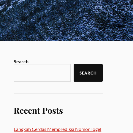
Search
SEARCH
Recent Posts
Langkah Cerdas Memprediksi Nomor Togel