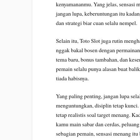
kenyamananmu. Yang jelas, sensasi m
jangan lupa, keberuntungan itu kada
dan strategi biar cuan selalu nempel.
Selain itu, Toto Slot juga rutin meng
nggak bakal bosen dengan permainan 
tema baru, bonus tambahan, dan kese
pemain selalu punya alasan buat bali
tiada habisnya.
Yang paling penting, jangan lupa sela
menguntungkan, disiplin tetap kunci. 
tetap realistis soal target menang. K
kamu main sabar dan cerdas, peluang 
sebagian pemain, sensasi menang itu