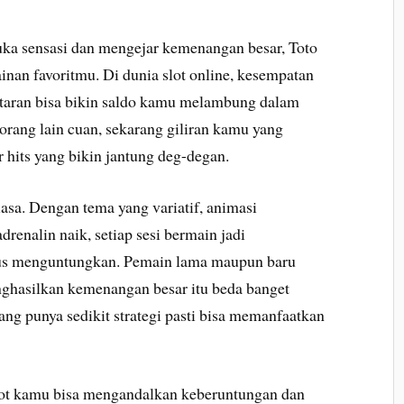
ka sensasi dan mengejar kemenangan besar, Toto
inan favoritmu. Di dunia slot online, kesempatan
putaran bisa bikin saldo kamu melambung dalam
orang lain cuan, sekarang giliran kamu yang
 hits yang bikin jantung deg-degan.
asa. Dengan tema yang variatif, animasi
renalin naik, setiap sesi bermain jadi
us menguntungkan. Pemain lama maupun baru
enghasilkan kemenangan besar itu beda banget
ang punya sedikit strategi pasti bisa memanfaatkan
Slot kamu bisa mengandalkan keberuntungan dan