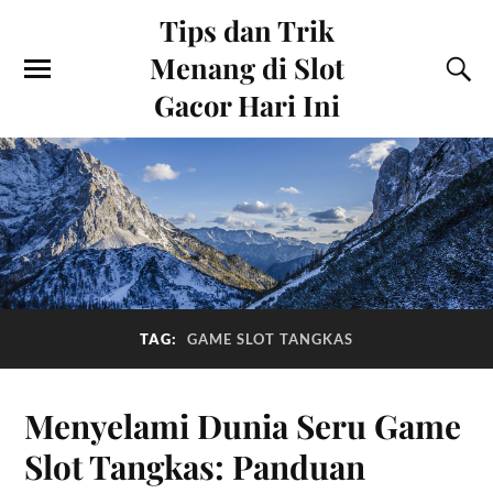
Tips dan Trik
Menang di Slot
Gacor Hari Ini
TAG:
GAME SLOT TANGKAS
Menyelami Dunia Seru Game
Slot Tangkas: Panduan