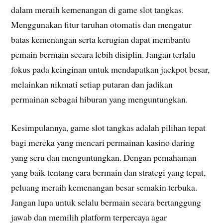
dalam meraih kemenangan di game slot tangkas.
Menggunakan fitur taruhan otomatis dan mengatur
batas kemenangan serta kerugian dapat membantu
pemain bermain secara lebih disiplin. Jangan terlalu
fokus pada keinginan untuk mendapatkan jackpot besar,
melainkan nikmati setiap putaran dan jadikan
permainan sebagai hiburan yang menguntungkan.
Kesimpulannya, game slot tangkas adalah pilihan tepat
bagi mereka yang mencari permainan kasino daring
yang seru dan menguntungkan. Dengan pemahaman
yang baik tentang cara bermain dan strategi yang tepat,
peluang meraih kemenangan besar semakin terbuka.
Jangan lupa untuk selalu bermain secara bertanggung
jawab dan memilih platform terpercaya agar