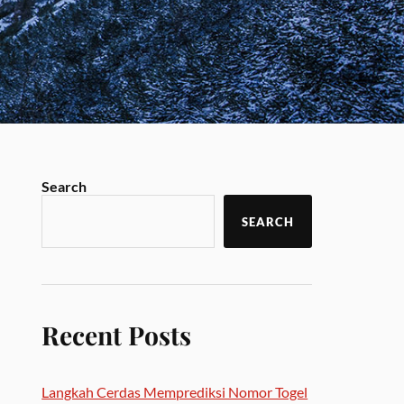
Search
SEARCH
Recent Posts
Langkah Cerdas Memprediksi Nomor Togel