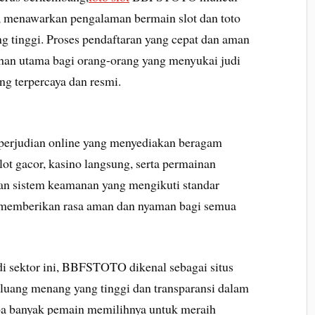
a, menawarkan pengalaman bermain slot dan toto
g tinggi. Proses pendaftaran yang cepat dan aman
an utama bagi orang-orang yang menyukai judi
ang terpercaya dan resmi.
erjudian online yang menyediakan beragam
lot gacor, kasino langsung, serta permainan
an sistem keamanan yang mengikuti standar
memberikan rasa aman dan nyaman bagi semua
i sektor ini, BBFSTOTO dikenal sebagai situs
luang menang yang tinggi dan transparansi dalam
gapa banyak pemain memilihnya untuk meraih