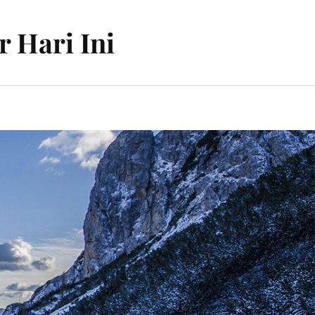
r Hari Ini