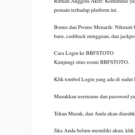
Ribuan Anggota Aktif: Komunitas ya
pemain terhadap platform ini.
Bonus dan Promo Menarik: Nikmati b
baru, cashback mingguan, dan jackpot
Cara Login ke BBFSTOTO
Kunjungi situs resmi BBFSTOTO.
Klik tombol Login yang ada di sudut 
Masukkan username dan password yan
Tekan Masuk, dan Anda akan diarahk
Jika Anda belum memiliki akun, klik 