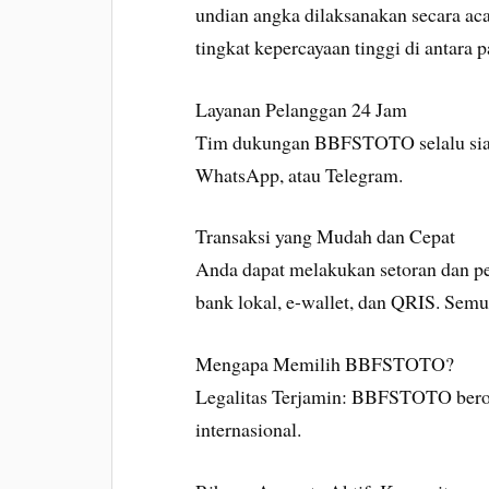
undian angka dilaksanakan secara ac
tingkat kepercayaan tinggi di antara 
Layanan Pelanggan 24 Jam
Tim dukungan BBFSTOTO selalu siap 
WhatsApp, atau Telegram.
Transaksi yang Mudah dan Cepat
Anda dapat melakukan setoran dan pe
bank lokal, e-wallet, dan QRIS. Sem
Mengapa Memilih BBFSTOTO?
Legalitas Terjamin: BBFSTOTO berop
internasional.