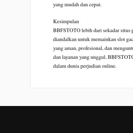
yang mudah dan cepat.
Kesimpulan
BBFSTOTO lebih dari sekadar situs pe
diandalkan untuk memainkan slot ga
yang aman, profesional, dan menguntu
dan layanan yang unggul, BBFSTOTO 
dalam dunia perjudian online.