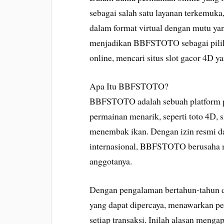
sebagai salah satu layanan terkemuk
dalam format virtual dengan mutu yan
menjadikan BBFSTOTO sebagai pilih
online, mencari situs slot gacor 4D y
Apa Itu BBFSTOTO?
BBFSTOTO adalah sebuah platform p
permainan menarik, seperti toto 4D, s
menembak ikan. Dengan izin resmi d
internasional, BBFSTOTO berusaha 
anggotanya.
Dengan pengalaman bertahun-tahun d
yang dapat dipercaya, menawarkan pe
setiap transaksi. Inilah alasan men