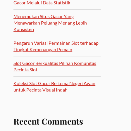
Gacor Melalui Data Statistik
Menemukan Situs Gacor Yang
Menawarkan Peluang Menang Lebih
Konsisten
Pengaruh Variasi Permainan Slot terhadap
Tingkat Kemenangan Pemain
Slot Gacor Berkualitas Pilihan Komunitas
Pecinta Slot
Koleksi Slot Gacor Bertema Negeri Awan
untuk Pecinta Visual Indah
Recent Comments