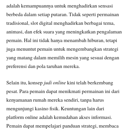
adalah kemampuannya untuk menghadirkan sensasi
berbeda dalam setiap putaran. Tidak seperti permainan
tradisional, slot digital menghadirkan berbagai tema,
animasi, dan efek suara yang meningkatkan pengalaman
pemain. Hal ini tidak hanya menambah hiburan, tetapi
juga menuntut pemain untuk mengembangkan strategi
yang matang dalam memilih mesin yang sesuai dengan
preferensi dan pola taruhan mereka.
Selain itu, konsep
judi online
kini telah berkembang
pesat. Para pemain dapat menikmati permainan ini dari
kenyamanan rumah mereka sendiri, tanpa harus
mengunjungi kasino fisik. Keuntungan lain dari
platform online adalah kemudahan akses informasi.
Pemain dapat mempelajari panduan strategi, membaca