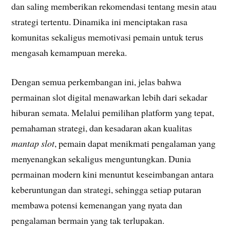
dan saling memberikan rekomendasi tentang mesin atau
strategi tertentu. Dinamika ini menciptakan rasa
komunitas sekaligus memotivasi pemain untuk terus
mengasah kemampuan mereka.
Dengan semua perkembangan ini, jelas bahwa
permainan slot digital menawarkan lebih dari sekadar
hiburan semata. Melalui pemilihan platform yang tepat,
pemahaman strategi, dan kesadaran akan kualitas
mantap slot
, pemain dapat menikmati pengalaman yang
menyenangkan sekaligus menguntungkan. Dunia
permainan modern kini menuntut keseimbangan antara
keberuntungan dan strategi, sehingga setiap putaran
membawa potensi kemenangan yang nyata dan
pengalaman bermain yang tak terlupakan.