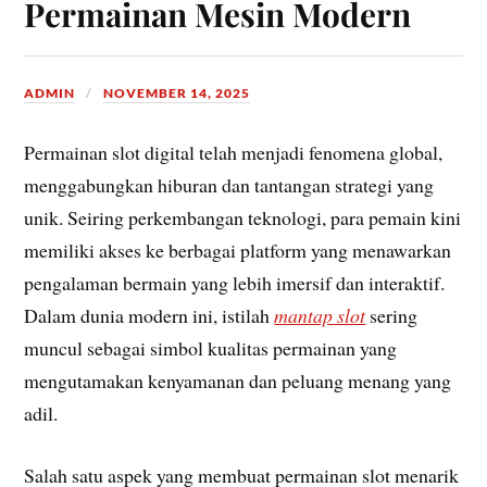
Permainan Mesin Modern
ADMIN
NOVEMBER 14, 2025
Permainan slot digital telah menjadi fenomena global,
menggabungkan hiburan dan tantangan strategi yang
unik. Seiring perkembangan teknologi, para pemain kini
memiliki akses ke berbagai platform yang menawarkan
pengalaman bermain yang lebih imersif dan interaktif.
Dalam dunia modern ini, istilah
mantap slot
sering
muncul sebagai simbol kualitas permainan yang
mengutamakan kenyamanan dan peluang menang yang
adil.
Salah satu aspek yang membuat permainan slot menarik