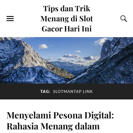
Tips dan Trik
Menang di Slot
Gacor Hari Ini
TAG:
SLOTMANTAP LINK
Menyelami Pesona Digital:
Rahasia Menang dalam