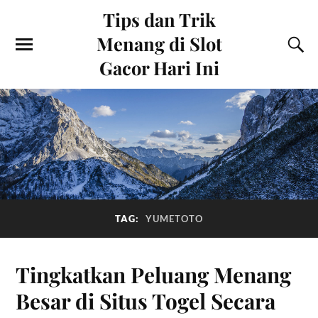
Tips dan Trik
Menang di Slot
Gacor Hari Ini
TAG:
YUMETOTO
Tingkatkan Peluang Menang
Besar di Situs Togel Secara