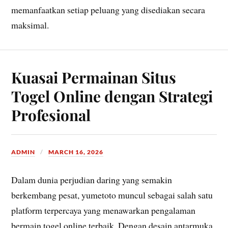
memanfaatkan setiap peluang yang disediakan secara
maksimal.
Kuasai Permainan Situs
Togel Online dengan Strategi
Profesional
ADMIN
MARCH 16, 2026
Dalam dunia perjudian daring yang semakin
berkembang pesat, yumetoto muncul sebagai salah satu
platform terpercaya yang menawarkan pengalaman
bermain togel online terbaik. Dengan desain antarmuka