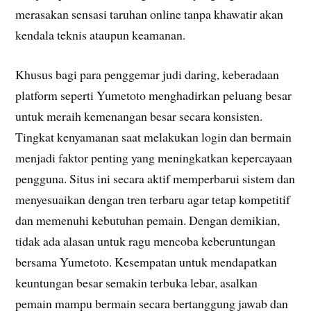
merasakan sensasi taruhan online tanpa khawatir akan
kendala teknis ataupun keamanan.
Khusus bagi para penggemar judi daring, keberadaan
platform seperti Yumetoto menghadirkan peluang besar
untuk meraih kemenangan besar secara konsisten.
Tingkat kenyamanan saat melakukan login dan bermain
menjadi faktor penting yang meningkatkan kepercayaan
pengguna. Situs ini secara aktif memperbarui sistem dan
menyesuaikan dengan tren terbaru agar tetap kompetitif
dan memenuhi kebutuhan pemain. Dengan demikian,
tidak ada alasan untuk ragu mencoba keberuntungan
bersama Yumetoto. Kesempatan untuk mendapatkan
keuntungan besar semakin terbuka lebar, asalkan
pemain mampu bermain secara bertanggung jawab dan