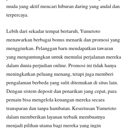
muda yang aktif mencari hiburan daring yang andal dan
terpercaya.
Lebih dari sekadar tempat bertaruh, Yumetoto
menawarkan berbagai bonus menarik dan promosi yang
menggiurkan. Pelanggan baru mendapatkan tawaran
yang menguntungkan untuk memulai perjalanan mereka
dalam dunia perjudian online. Promosi ini tidak hanya
meningkatkan peluang menang, tetapi juga memberi
pengalaman berbeda yang sulit ditemukan di situs lain.
Dengan sistem deposit dan penarikan yang cepat, para
pemain bisa mengelola keuangan mereka secara
transparan dan tanpa hambatan. Keseriusan Yumetoto
dalam memberikan layanan terbaik membuatnya
menjadi pilihan utama bagi mereka yang ingin