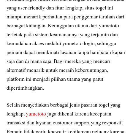
yang user-friendly dan fitur lengkap, situs togel ini
mampu menarik perhatian para penggemar taruhan dari
berbagai kalangan. Keunggulan utama dari yumetoto
terletak pada sistem keamanannya yang terjamin dan
kemudahan akses melalui yumetoto login, sehingga
pemain dapat menikmati layanan tanpa hambatan kapan
saja dan di mana saja. Bagi mereka yang mencari
alternatif menarik untuk meraih keberuntungan,
platform ini menjadi pilihan utama yang patut
dipertimbangkan.
Selain menyediakan berbagai jenis pasaran togel yang
lengkap,
yumetoto
juga dikenal karena kecepatan
transaksi dan layanan customer support yang responsif.
Pemain tidak perlu khawatir kehilangan peluang karena