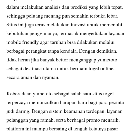
dalam melakukan analisis dan prediksi yang lebih tepat,
sehingga peluang menang pun semakin terbuka lebar.
Situs ini juga terus melakukan inovasi untuk memenuhi
kebutuhan penggunanya, termasuk menyediakan layanan
mobile friendly agar taruhan bisa dilakukan melalui
berbagai perangkat tanpa kendala. Dengan demikian,
tidak heran jika banyak bettor menganggap yumetoto
sebagai destinasi utama untuk bermain togel online
secara aman dan nyaman.
Keberadaan yumetoto sebagai salah satu situs togel
terpercaya memunculkan harapan baru bagi para pecinta
judi daring. Dengan sistem keamanan terdepan, layanan
pelanggan yang ramah, serta berbagai promo menarik,
platform ini mampu bersaing di tengah ketatnya pasar