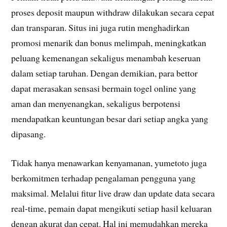
proses deposit maupun withdraw dilakukan secara cepat
dan transparan. Situs ini juga rutin menghadirkan
promosi menarik dan bonus melimpah, meningkatkan
peluang kemenangan sekaligus menambah keseruan
dalam setiap taruhan. Dengan demikian, para bettor
dapat merasakan sensasi bermain togel online yang
aman dan menyenangkan, sekaligus berpotensi
mendapatkan keuntungan besar dari setiap angka yang
dipasang.
Tidak hanya menawarkan kenyamanan, yumetoto juga
berkomitmen terhadap pengalaman pengguna yang
maksimal. Melalui fitur live draw dan update data secara
real-time, pemain dapat mengikuti setiap hasil keluaran
dengan akurat dan cepat. Hal ini memudahkan mereka