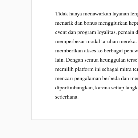
Tidak hanya menawarkan layanan len
menarik dan bonus menggiurkan kepad
event dan program loyalitas, pemai
memperbesar modal taruhan mereka
memberikan akses ke berbagai penawa
lain. Dengan semua keunggulan terseb
memilih platform ini sebagai mitra t
mencari pengalaman berbeda dan men
dipertimbangkan, karena setiap lang
sederhana.