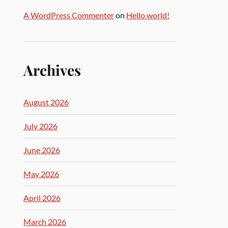
A WordPress Commenter
on
Hello world!
Archives
August 2026
July 2026
June 2026
May 2026
April 2026
March 2026