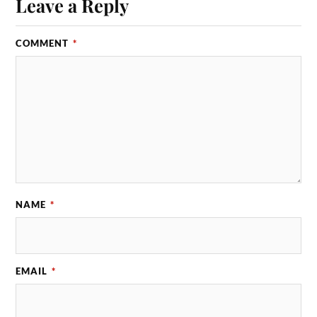
Leave a Reply
COMMENT
*
NAME
*
EMAIL
*