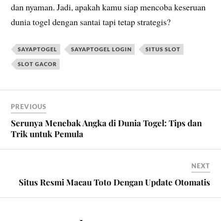
dan nyaman. Jadi, apakah kamu siap mencoba keseruan
dunia togel dengan santai tapi tetap strategis?
SAYAPTOGEL
SAYAPTOGEL LOGIN
SITUS SLOT
SLOT GACOR
PREVIOUS
Serunya Menebak Angka di Dunia Togel: Tips dan
Trik untuk Pemula
NEXT
Situs Resmi Macau Toto Dengan Update Otomatis