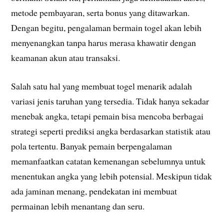
metode pembayaran, serta bonus yang ditawarkan.
Dengan begitu, pengalaman bermain togel akan lebih
menyenangkan tanpa harus merasa khawatir dengan
keamanan akun atau transaksi.
Salah satu hal yang membuat togel menarik adalah
variasi jenis taruhan yang tersedia. Tidak hanya sekadar
menebak angka, tetapi pemain bisa mencoba berbagai
strategi seperti prediksi angka berdasarkan statistik atau
pola tertentu. Banyak pemain berpengalaman
memanfaatkan catatan kemenangan sebelumnya untuk
menentukan angka yang lebih potensial. Meskipun tidak
ada jaminan menang, pendekatan ini membuat
permainan lebih menantang dan seru.