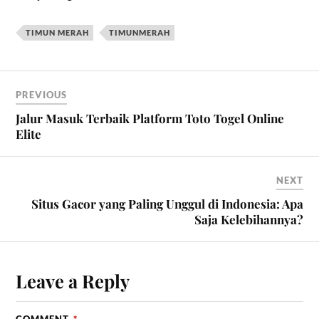
TIMUN MERAH
TIMUNMERAH
PREVIOUS
Jalur Masuk Terbaik Platform Toto Togel Online
Elite
NEXT
Situs Gacor yang Paling Unggul di Indonesia: Apa
Saja Kelebihannya?
Leave a Reply