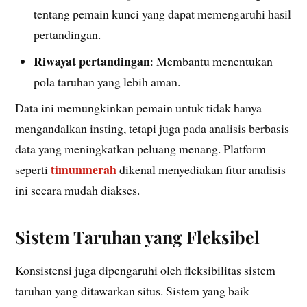
tentang pemain kunci yang dapat memengaruhi hasil
pertandingan.
Riwayat pertandingan
: Membantu menentukan
pola taruhan yang lebih aman.
Data ini memungkinkan pemain untuk tidak hanya
mengandalkan insting, tetapi juga pada analisis berbasis
data yang meningkatkan peluang menang. Platform
timunmerah
seperti
dikenal menyediakan fitur analisis
ini secara mudah diakses.
Sistem Taruhan yang Fleksibel
Konsistensi juga dipengaruhi oleh fleksibilitas sistem
taruhan yang ditawarkan situs. Sistem yang baik