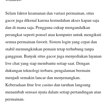
Selain faktor keamanan dan variasi permainan, situs
gacor juga dikenal karena kemudahan akses kapan saja
dan di mana saja. Pengguna cukup mengandalkan
perangkat seperti ponsel atau komputer untuk mengikuti
semua permainan favorit. Sistem login yang cepat dan
stabil memungkinkan pemain tetap terhubung tanpa
gangguan. Banyak situs gacor juga menyediakan layanan
live chat yang siap membantu setiap saat. Dengan
dukungan teknologi terbaru, pengalaman bermain
menjadi semakin lancar dan menyenangkan.
Keberadaan fitur live casino dan taruhan langsung
menambah sensasi nyata dalam setiap pertandingan atau
permainan.