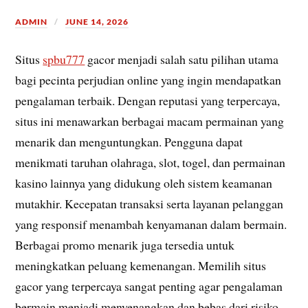
ADMIN
JUNE 14, 2026
Situs
spbu777
gacor menjadi salah satu pilihan utama
bagi pecinta perjudian online yang ingin mendapatkan
pengalaman terbaik. Dengan reputasi yang terpercaya,
situs ini menawarkan berbagai macam permainan yang
menarik dan menguntungkan. Pengguna dapat
menikmati taruhan olahraga, slot, togel, dan permainan
kasino lainnya yang didukung oleh sistem keamanan
mutakhir. Kecepatan transaksi serta layanan pelanggan
yang responsif menambah kenyamanan dalam bermain.
Berbagai promo menarik juga tersedia untuk
meningkatkan peluang kemenangan. Memilih situs
gacor yang terpercaya sangat penting agar pengalaman
bermain menjadi menyenangkan dan bebas dari risiko