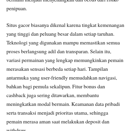
penipuan.
Situs gacor biasanya dikenal karena tingkat kemenangan
yang tinggi dan peluang besar dalam setiap taruhan.
Teknologi yang digunakan mampu memastikan semua
proses berlangsung adil dan transparan. Selain itu,
variasi permainan yang lengkap memungkinkan pemain
merasakan sensasi berbeda setiap hari. Tampilan
antarmuka yang user-friendly memudahkan navigasi,
bahkan bagi pemula sekalipun. Fitur bonus dan
cashback juga sering ditawarkan, membantu
meningkatkan modal bermain. Keamanan data pribadi
serta transaksi menjadi prioritas utama, sehingga
pemain merasa aman saat melakukan deposit dan
withdraw.