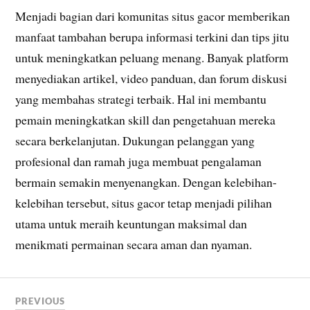
Menjadi bagian dari komunitas situs gacor memberikan
manfaat tambahan berupa informasi terkini dan tips jitu
untuk meningkatkan peluang menang. Banyak platform
menyediakan artikel, video panduan, dan forum diskusi
yang membahas strategi terbaik. Hal ini membantu
pemain meningkatkan skill dan pengetahuan mereka
secara berkelanjutan. Dukungan pelanggan yang
profesional dan ramah juga membuat pengalaman
bermain semakin menyenangkan. Dengan kelebihan-
kelebihan tersebut, situs gacor tetap menjadi pilihan
utama untuk meraih keuntungan maksimal dan
menikmati permainan secara aman dan nyaman.
PREVIOUS