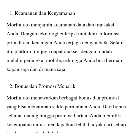
Keamanan dan Kenyamanan
Morfintoto menjamin keamanan data dan transaksi
Anda. Dengan teknologi enkripsi mutakhir, informasi
pribadi dan keuangan Anda terjaga dengan baik. Selain
itu, platform ini juga dapat diakses dengan mudah
melalui perangkat mobile, sehingga Anda bisa bermain
kapan saja dan di mana saja.
Bonus dan Promosi Menarik
Morfintoto menawarkan berbagai bonus dan promosi
yang bisa menambah saldo permainan Anda. Dari bonus
selamat datang hingga promosi harian, Anda memiliki
kesempatan untuk mendapatkan lebih banyak dari setiap