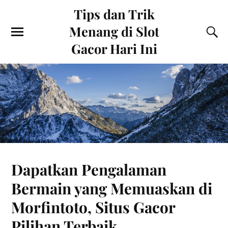
Tips dan Trik
Menang di Slot
Gacor Hari Ini
Dapatkan Pengalaman
Bermain yang Memuaskan di
Morfintoto, Situs Gacor
Pilihan Terbaik