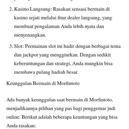
Kasino Langsung: Rasakan sensasi bermain di
kasino sejati melalui fitur dealer langsung, yang
membuat pengalaman Anda lebih nyata dan
menyenangkan.
Slot: Permainan slot ini hadir dengan berbagai tema
dan jackpot yang menggiurkan. Dengan sedikit
keberuntungan dan strategi, Anda mungkin bisa
membawa pulang hadiah besar.
Keunggulan Bermain di Morfintoto
Ada banyak keunggulan saat bermain di Morfintoto,
menjadikannya pilihan yang pas bagi penggemar judi
online. Berikut adalah beberapa keuntungan yang bisa
Anda rasakan: