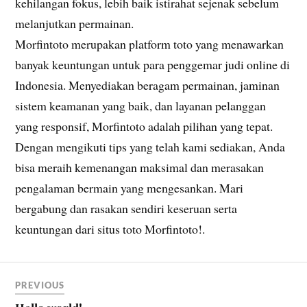
kehilangan fokus, lebih baik istirahat sejenak sebelum
melanjutkan permainan.
Morfintoto merupakan platform toto yang menawarkan
banyak keuntungan untuk para penggemar judi online di
Indonesia. Menyediakan beragam permainan, jaminan
sistem keamanan yang baik, dan layanan pelanggan
yang responsif, Morfintoto adalah pilihan yang tepat.
Dengan mengikuti tips yang telah kami sediakan, Anda
bisa meraih kemenangan maksimal dan merasakan
pengalaman bermain yang mengesankan. Mari
bergabung dan rasakan sendiri keseruan serta
keuntungan dari situs toto Morfintoto!.
PREVIOUS