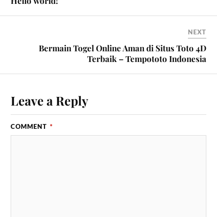
Hello world!
NEXT
Bermain Togel Online Aman di Situs Toto 4D
Terbaik – Tempototo Indonesia
Leave a Reply
COMMENT
*