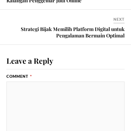
Kalangan Penggemar Judi Online
NEXT
Strategi Bijak Memilih Platform Digital untuk
Pengalaman Bermain Optimal
Leave a Reply
COMMENT
*