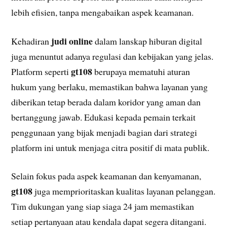
lebih efisien, tanpa mengabaikan aspek keamanan.
judi online
Kehadiran
dalam lanskap hiburan digital
juga menuntut adanya regulasi dan kebijakan yang jelas.
gt108
Platform seperti
berupaya mematuhi aturan
hukum yang berlaku, memastikan bahwa layanan yang
diberikan tetap berada dalam koridor yang aman dan
bertanggung jawab. Edukasi kepada pemain terkait
penggunaan yang bijak menjadi bagian dari strategi
platform ini untuk menjaga citra positif di mata publik.
Selain fokus pada aspek keamanan dan kenyamanan,
gt108
juga memprioritaskan kualitas layanan pelanggan.
Tim dukungan yang siap siaga 24 jam memastikan
setiap pertanyaan atau kendala dapat segera ditangani.