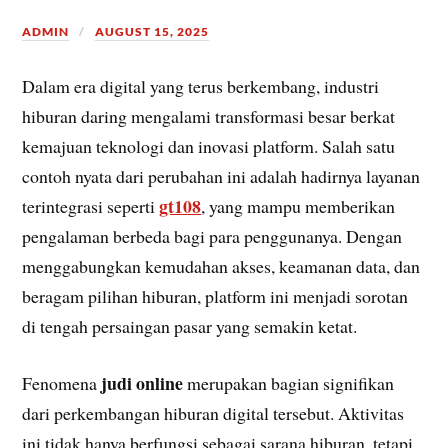
ADMIN
AUGUST 15, 2025
Dalam era digital yang terus berkembang, industri
hiburan daring mengalami transformasi besar berkat
kemajuan teknologi dan inovasi platform. Salah satu
contoh nyata dari perubahan ini adalah hadirnya layanan
gt108
terintegrasi seperti
, yang mampu memberikan
pengalaman berbeda bagi para penggunanya. Dengan
menggabungkan kemudahan akses, keamanan data, dan
beragam pilihan hiburan, platform ini menjadi sorotan
di tengah persaingan pasar yang semakin ketat.
judi online
Fenomena
merupakan bagian signifikan
dari perkembangan hiburan digital tersebut. Aktivitas
ini tidak hanya berfungsi sebagai sarana hiburan, tetapi