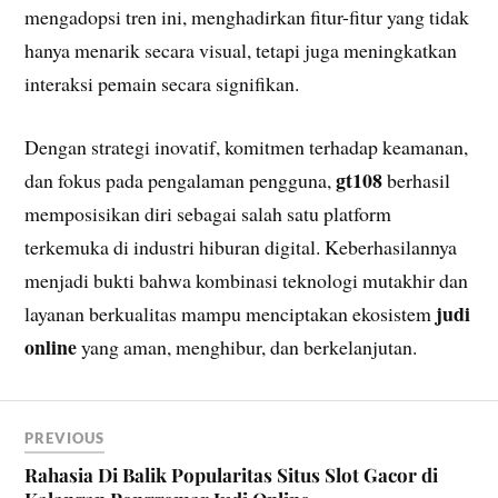
mengadopsi tren ini, menghadirkan fitur-fitur yang tidak
hanya menarik secara visual, tetapi juga meningkatkan
interaksi pemain secara signifikan.
Dengan strategi inovatif, komitmen terhadap keamanan,
gt108
dan fokus pada pengalaman pengguna,
berhasil
memposisikan diri sebagai salah satu platform
terkemuka di industri hiburan digital. Keberhasilannya
menjadi bukti bahwa kombinasi teknologi mutakhir dan
judi
layanan berkualitas mampu menciptakan ekosistem
online
yang aman, menghibur, dan berkelanjutan.
PREVIOUS
Rahasia Di Balik Popularitas Situs Slot Gacor di