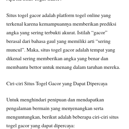
Situs togel gacor adalah platform togel online yang
terkenal karena kemampuannya memberikan prediksi
angka yang sering terbukti akurat. Istilah “gacor”
berasal dari bahasa gaul yang memiliki arti “sering
muncul”. Maka, situs togel gacor adalah tempat yang
dikenal sering memberikan angka yang benar dan
membantu bettor untuk menang dalam taruhan mereka.
Ciri-ciri Situs Togel Gacor yang Dapat Dipercaya
Untuk menghindari penipuan dan mendapatkan
pengalaman bermain yang menyenangkan serta
menguntungkan, berikut adalah beberapa ciri-ciri situs
togel gacor yang dapat dipercaya: