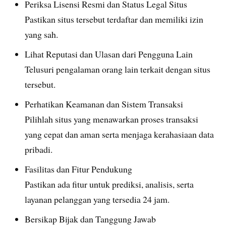
Periksa Lisensi Resmi dan Status Legal Situs
Pastikan situs tersebut terdaftar dan memiliki izin
yang sah.
Lihat Reputasi dan Ulasan dari Pengguna Lain
Telusuri pengalaman orang lain terkait dengan situs
tersebut.
Perhatikan Keamanan dan Sistem Transaksi
Pilihlah situs yang menawarkan proses transaksi
yang cepat dan aman serta menjaga kerahasiaan data
pribadi.
Fasilitas dan Fitur Pendukung
Pastikan ada fitur untuk prediksi, analisis, serta
layanan pelanggan yang tersedia 24 jam.
Bersikap Bijak dan Tanggung Jawab