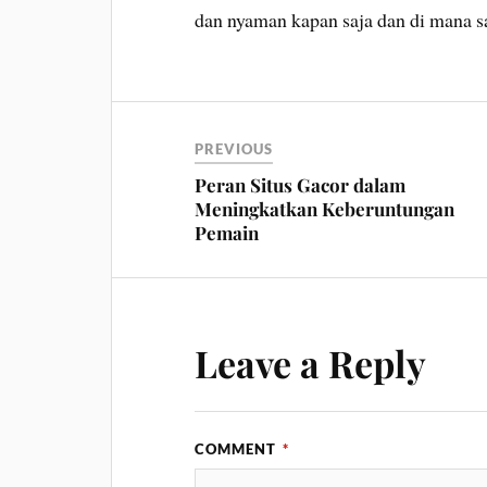
dan nyaman kapan saja dan di mana sa
PREVIOUS
Peran Situs Gacor dalam
Meningkatkan Keberuntungan
Pemain
Leave a Reply
COMMENT
*