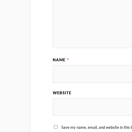
NAME
*
WEBSITE
Save my name, email, and website in this 