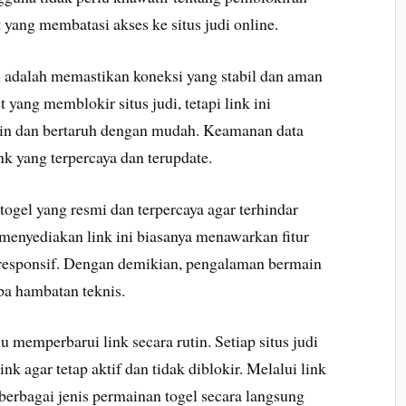
t yang membatasi akses ke situs judi online.
el adalah memastikan koneksi yang stabil dan aman
 yang memblokir situs judi, tetapi link ini
in dan bertaruh dengan mudah. Keamanan data
ink yang terpercaya dan terupdate.
 togel yang resmi dan terpercaya agar terhindar
g menyediakan link ini biasanya menawarkan fitur
 responsif. Dengan demikian, pengalaman bermain
a hambatan teknis.
 memperbarui link secara rutin. Setiap situs judi
k agar tetap aktif dan tidak diblokir. Melalui link
 berbagai jenis permainan togel secara langsung