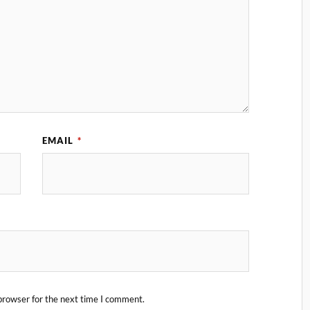
EMAIL
*
browser for the next time I comment.