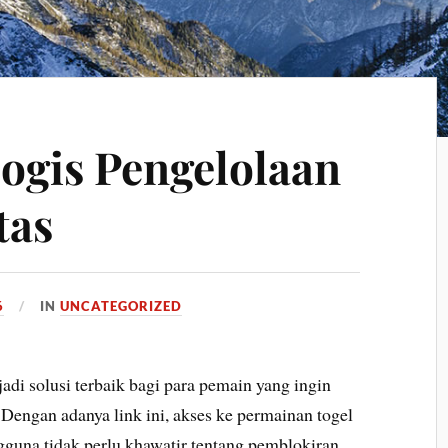
ogis Pengelolaan
tas
6
IN
UNCATEGORIZED
jadi solusi terbaik bagi para pemain yang ingin
 Dengan adanya link ini, akses ke permainan togel
gguna tidak perlu khawatir tentang pemblokiran