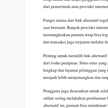
dari pemerintah atau provider interne
Fungsi utama dari link alternatif tog
saat bermain. Banyak provider internet
memungkinkan pemain tetap bisa log
dan transaksi juga terjamin melalui l
Penting untuk memilih link alternatif
dari risiko penipuan. Situs-situs yan
lengkap dan layanan pelanggan yang
menjadi lebih menyenangkan dan tanp
Pengguna juga disarankan untuk selalu
online sering melakukan pembaruan lin
alternatif ini, pemain bisa menikmati