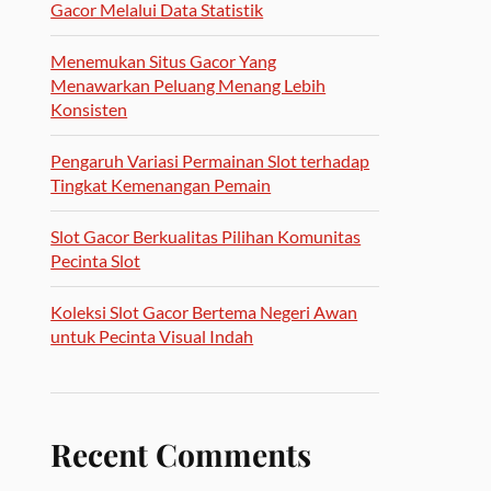
Gacor Melalui Data Statistik
Menemukan Situs Gacor Yang
Menawarkan Peluang Menang Lebih
Konsisten
Pengaruh Variasi Permainan Slot terhadap
Tingkat Kemenangan Pemain
Slot Gacor Berkualitas Pilihan Komunitas
Pecinta Slot
Koleksi Slot Gacor Bertema Negeri Awan
untuk Pecinta Visual Indah
Recent Comments