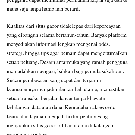
mana saja tanpa hambatan berarti.
Kualitas dari situs gacor tidak lepas dari kepercayaan
yang dibangun selama bertahun-tahun. Banyak platform
menyediakan informasi lengkap mengenai odds,
strategi, hingga tips agar pemain dapat mengoptimalkan
setiap peluang. Desain antarmuka yang ramah pengguna
memudahkan navigasi, bahkan bagi pemula sekalipun.
Sistem pembayaran yang cepat dan terjamin
keamanannya menjadi nilai tambah utama, memastikan
setiap transaksi berjalan lancar tanpa khawatir
kehilangan data atau dana. Kemudahan akses serta
keandalan layanan menjadi faktor penting yang
menjadikan situs gacor pilihan utama di kalangan
pecinta judi online.