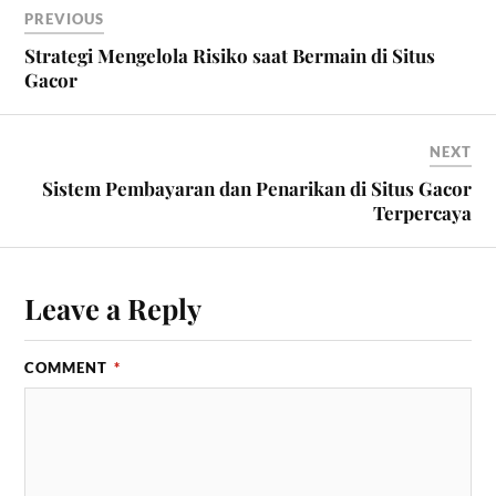
PREVIOUS
Strategi Mengelola Risiko saat Bermain di Situs
Gacor
NEXT
Sistem Pembayaran dan Penarikan di Situs Gacor
Terpercaya
Leave a Reply
COMMENT
*