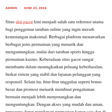
ADMIN
JUNE 23, 2026
Situs
slot gacor
kini menjadi salah satu referensi utama
bagi penggemar taruhan online yang ingin meraih
kemenangan maksimal. Berbagai platform menawarkan
berbagai jenis permainan yang menarik dan
menguntungkan, mulai dari taruhan sports hingga
permainan kasino. Keberadaan situs gacor sangat
membantu dalam meningkatkan peluang keberhasilan,
berkat sistem yang stabil dan layanan pelanggan yang
responsif. Selain itu, fitur-fitur unggulan seperti bonus
besar dan promosi menarik membuat pengalaman
bermain menjadi lebih menyenangkan dan
menguntungkan. Dengan akses yang mudah dan aman,
pengguna dapat menikmati permainan kapan saja dan di