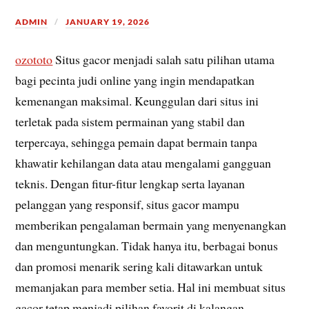
ADMIN
JANUARY 19, 2026
ozototo
Situs gacor menjadi salah satu pilihan utama
bagi pecinta judi online yang ingin mendapatkan
kemenangan maksimal. Keunggulan dari situs ini
terletak pada sistem permainan yang stabil dan
terpercaya, sehingga pemain dapat bermain tanpa
khawatir kehilangan data atau mengalami gangguan
teknis. Dengan fitur-fitur lengkap serta layanan
pelanggan yang responsif, situs gacor mampu
memberikan pengalaman bermain yang menyenangkan
dan menguntungkan. Tidak hanya itu, berbagai bonus
dan promosi menarik sering kali ditawarkan untuk
memanjakan para member setia. Hal ini membuat situs
gacor tetap menjadi pilihan favorit di kalangan