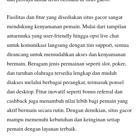
Fasilitas dan fitur yang disediakan situs gacor sangat
mendukung kenyamanan pemain. Mulai dari tampilan
antarmuka yang user-friendly hingga opsi live chat
untuk komunikasi langsung dengan tim support, semua
dirancang untuk memudahkan akses dan kenyamanan
bermain. Beragam jenis permainan seperti slot, poker,
dan taruhan olahraga tersedia lengkap dan mudah
diakses melalui berbagai perangkat, termasuk ponsel
dan desktop. Fitur inovatif seperti bonus referral dan
cashback juga menambah nilai lebih bagi pemain yang
aktif bermain secara rutin. Dengan demikian, situs gacor
mampu memenuhi kebutuhan dan keinginan setiap
pemain dengan layanan terbaik.