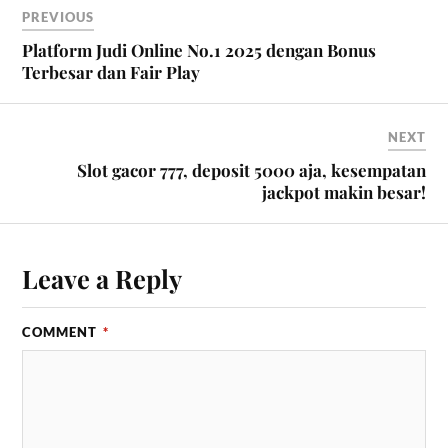
PREVIOUS
Platform Judi Online No.1 2025 dengan Bonus
Terbesar dan Fair Play
NEXT
Slot gacor 777, deposit 5000 aja, kesempatan
jackpot makin besar!
Leave a Reply
COMMENT
*