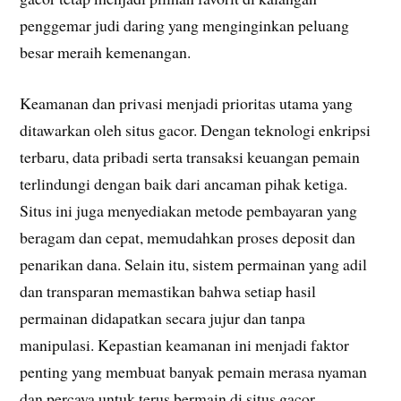
penggemar judi daring yang menginginkan peluang
besar meraih kemenangan.
Keamanan dan privasi menjadi prioritas utama yang
ditawarkan oleh situs gacor. Dengan teknologi enkripsi
terbaru, data pribadi serta transaksi keuangan pemain
terlindungi dengan baik dari ancaman pihak ketiga.
Situs ini juga menyediakan metode pembayaran yang
beragam dan cepat, memudahkan proses deposit dan
penarikan dana. Selain itu, sistem permainan yang adil
dan transparan memastikan bahwa setiap hasil
permainan didapatkan secara jujur dan tanpa
manipulasi. Kepastian keamanan ini menjadi faktor
penting yang membuat banyak pemain merasa nyaman
dan percaya untuk terus bermain di situs gacor.