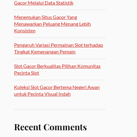
Gacor Melalui Data Statistik
Menemukan Situs Gacor Yang
Menawarkan Peluang Menang Lebih
Konsisten
Pengaruh Variasi Permainan Slot terhadap
Tingkat Kemenangan Pemain
Slot Gacor Berkualitas Pilihan Komunitas
Pecinta Slot
Koleksi Slot Gacor Bertema Negeri Awan
untuk Pecinta Visual Indah
Recent Comments