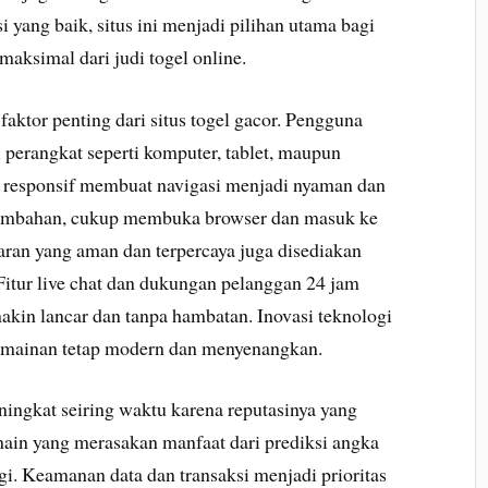
yang baik, situs ini menjadi pilihan utama bagi
aksimal dari judi togel online.
aktor penting dari situs togel gacor. Pengguna
perangkat seperti komputer, tablet, maupun
g responsif membuat navigasi menjadi nyaman dan
si tambahan, cukup membuka browser dan masuk ke
aran yang aman dan terpercaya juga disediakan
Fitur live chat dan dukungan pelanggan 24 jam
in lancar dan tanpa hambatan. Inovasi teknologi
ermainan tetap modern dan menyenangkan.
eningkat seiring waktu karena reputasinya yang
main yang merasakan manfaat dari prediksi angka
i. Keamanan data dan transaksi menjadi prioritas