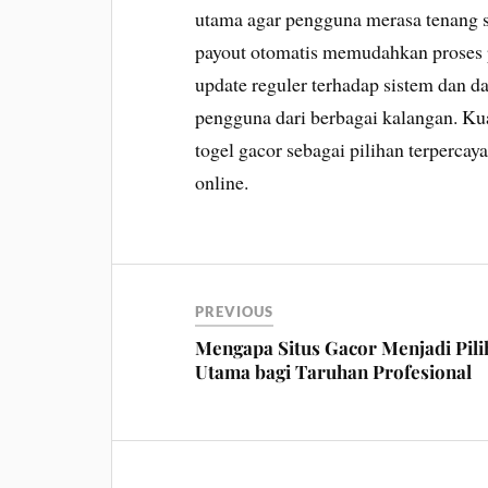
utama agar pengguna merasa tenang sa
payout otomatis memudahkan proses
update reguler terhadap sistem dan d
pengguna dari berbagai kalangan. Kua
togel gacor sebagai pilihan terperca
online.
PREVIOUS
Mengapa Situs Gacor Menjadi Pili
Utama bagi Taruhan Profesional