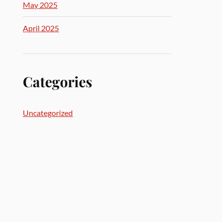
May 2025
April 2025
Categories
Uncategorized