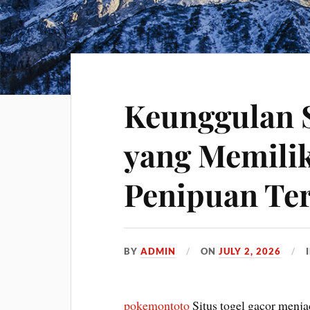
Keunggulan S
yang Memilik
Penipuan Te
BY
ADMIN
ON
JULY 2, 2026
pokemontoto
Situs togel gacor menjad