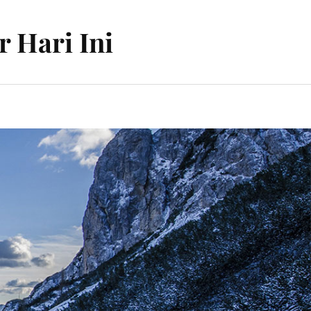
r Hari Ini