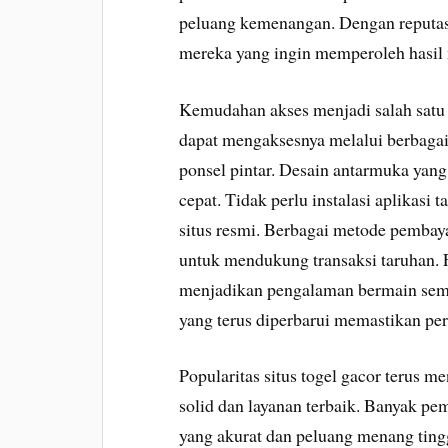
peluang kemenangan. Dengan reputasi 
mereka yang ingin memperoleh hasil m
Kemudahan akses menjadi salah satu f
dapat mengaksesnya melalui berbagai 
ponsel pintar. Desain antarmuka yan
cepat. Tidak perlu instalasi aplika
situs resmi. Berbagai metode pembay
untuk mendukung transaksi taruhan. 
menjadikan pengalaman bermain semak
yang terus diperbarui memastikan p
Popularitas situs togel gacor terus m
solid dan layanan terbaik. Banyak pe
yang akurat dan peluang menang tingg