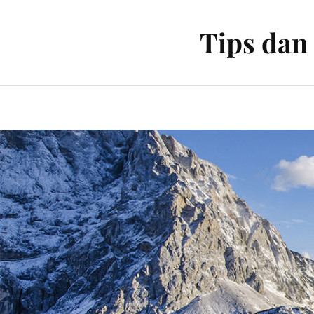
Tips dan 