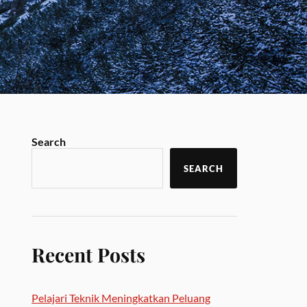
Search
SEARCH
Recent Posts
Pelajari Teknik Meningkatkan Peluang