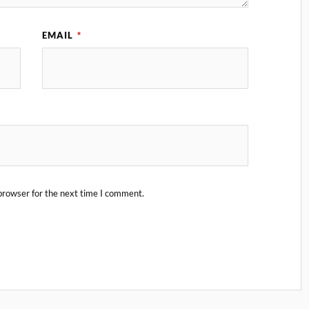
EMAIL
*
browser for the next time I comment.