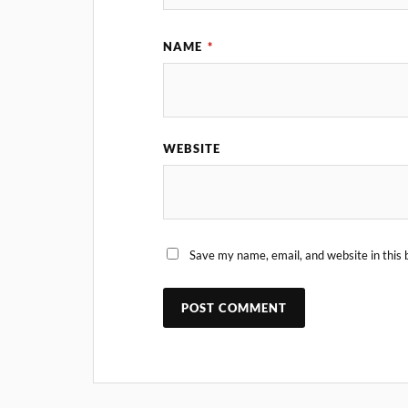
NAME
*
WEBSITE
Save my name, email, and website in this 