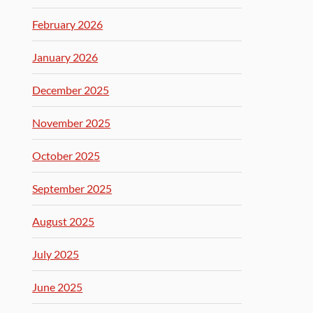
February 2026
January 2026
December 2025
November 2025
October 2025
September 2025
August 2025
July 2025
June 2025