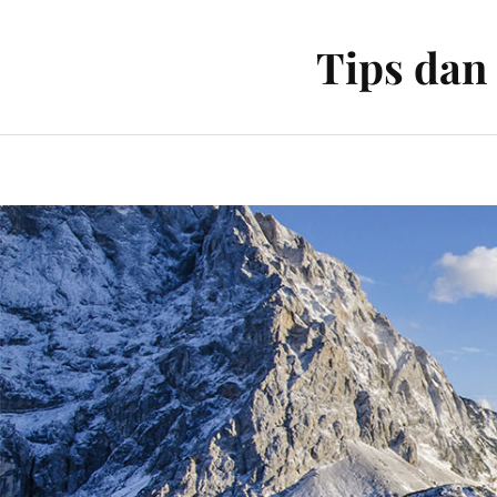
Tips dan 