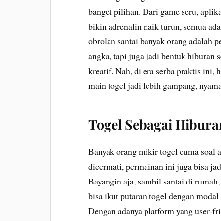
banget pilihan. Dari game seru, apli
bikin adrenalin naik turun, semua ada 
obrolan santai banyak orang adalah 
angka, tapi juga jadi bentuk hiburan 
kreatif. Nah, di era serba praktis ini,
main togel jadi lebih gampang, nyaman
Togel Sebagai Hiburan
Banyak orang mikir togel cuma soal 
dicermati, permainan ini juga bisa ja
Bayangin aja, sambil santai di rumah
bisa ikut putaran togel dengan modal 
Dengan adanya platform yang user-frie