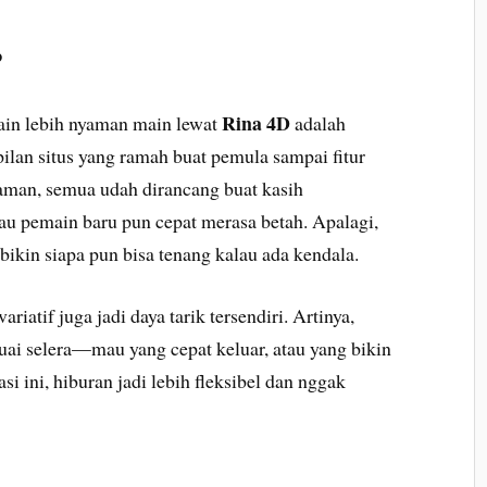
?
Rina 4D
ain lebih nyaman main lewat
adalah
lan situs yang ramah buat pemula sampai fitur
 aman, semua udah dirancang buat kasih
au pemain baru pun cepat merasa betah. Apalagi,
bikin siapa pun bisa tenang kalau ada kendala.
ariatif juga jadi daya tarik tersendiri. Artinya,
suai selera—mau yang cepat keluar, atau yang bikin
i ini, hiburan jadi lebih fleksibel dan nggak