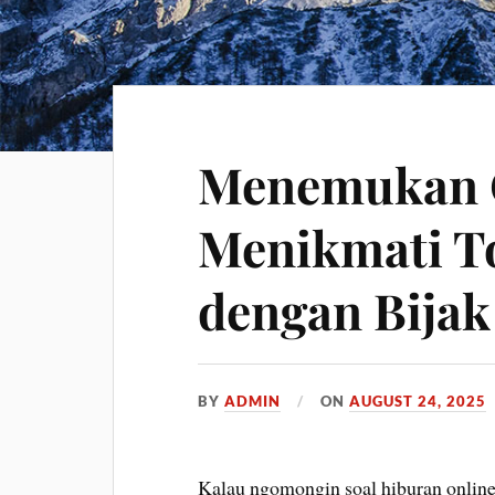
Menemukan C
Menikmati To
dengan Bijak
BY
ADMIN
ON
AUGUST 24, 2025
Kalau ngomongin soal hiburan online,