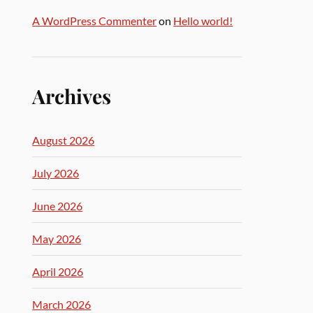
A WordPress Commenter
on
Hello world!
Archives
August 2026
July 2026
June 2026
May 2026
April 2026
March 2026