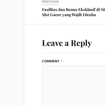
PREVIOUS
Fasilitas dan Bonus Eksklusif di Si
Slot Gacor yang Wajib Dicoba
Leave a Reply
COMMENT
*