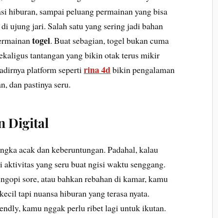
kasi hiburan, sampai peluang permainan yang bisa
di ujung jari. Salah satu yang sering jadi bahan
togel
permainan
. Buat sebagian, togel bukan cuma
sekaligus tantangan yang bikin otak terus mikir
rina 4d
 hadirnya platform seperti
bikin pengalaman
, dan pastinya seru.
 Digital
angka acak dan keberuntungan. Padahal, kalau
di aktivitas yang seru buat ngisi waktu senggang.
, ngopi sore, atau bahkan rebahan di kamar, kamu
kecil tapi nuansa hiburan yang terasa nyata.
ndly, kamu nggak perlu ribet lagi untuk ikutan.