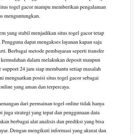
, situs togel gacor mampu memberikan pengalaman
us menguntungkan.
m yang stabil menjadikan situs togel gacor tetap
r. Pengguna dapat mengakses layanan kapan saja
rti. Berbagai metode pembayaran seperti transfer
an kemudahan dalam melakukan deposit maupun
er support 24 jam siap membantu setiap masalah
i menguatkan posisi situs togel gacor sebagai
online yang aman dan terpercaya.
nangan dari permainan togel online tidak hanya
i juga strategi yang tepat dan penggunaan data
akan berbagai alat analisis dan prediksi yang bisa
ayar. Dengan mengikuti informasi yang akurat dan