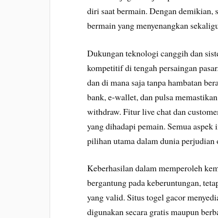
diri saat bermain. Dengan demikian
bermain yang menyenangkan sekalig
Dukungan teknologi canggih dan siste
kompetitif di tengah persaingan pasa
dan di mana saja tanpa hambatan bera
bank, e-wallet, dan pulsa memastik
withdraw. Fitur live chat dan custom
yang dihadapi pemain. Semua aspek in
pilihan utama dalam dunia perjudian 
Keberhasilan dalam memperoleh keme
bergantung pada keberuntungan, tetap
yang valid. Situs togel gacor menyedi
digunakan secara gratis maupun berb