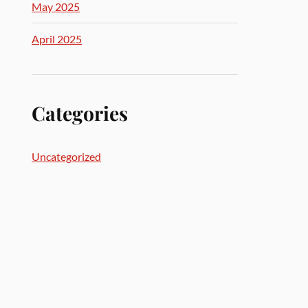
May 2025
April 2025
Categories
Uncategorized