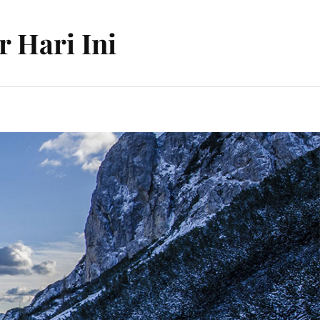
r Hari Ini