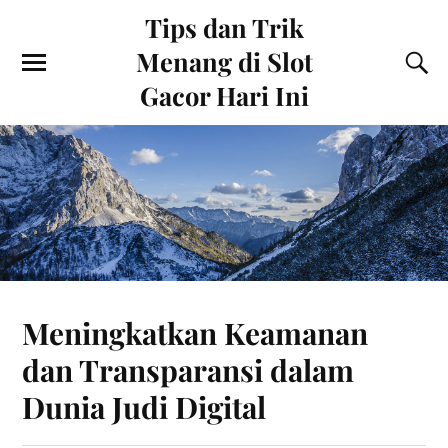
Tips dan Trik
Menang di Slot
Gacor Hari Ini
Meningkatkan Keamanan
dan Transparansi dalam
Dunia Judi Digital