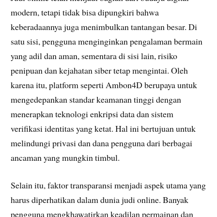
modern, tetapi tidak bisa dipungkiri bahwa
keberadaannya juga menimbulkan tantangan besar. Di
satu sisi, pengguna menginginkan pengalaman bermain
yang adil dan aman, sementara di sisi lain, risiko
penipuan dan kejahatan siber tetap mengintai. Oleh
karena itu, platform seperti Ambon4D berupaya untuk
mengedepankan standar keamanan tinggi dengan
menerapkan teknologi enkripsi data dan sistem
verifikasi identitas yang ketat. Hal ini bertujuan untuk
melindungi privasi dan dana pengguna dari berbagai
ancaman yang mungkin timbul.
Selain itu, faktor transparansi menjadi aspek utama yang
harus diperhatikan dalam dunia judi online. Banyak
pengguna mengkhawatirkan keadilan permainan dan