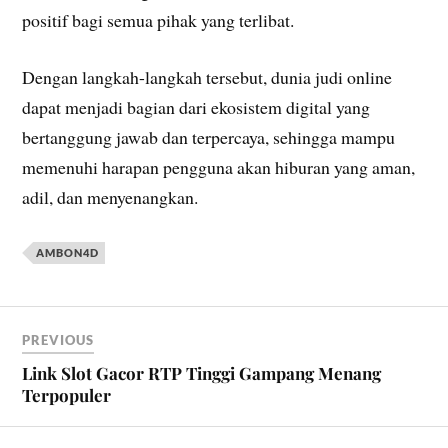
positif bagi semua pihak yang terlibat.
Dengan langkah-langkah tersebut, dunia judi online
dapat menjadi bagian dari ekosistem digital yang
bertanggung jawab dan terpercaya, sehingga mampu
memenuhi harapan pengguna akan hiburan yang aman,
adil, dan menyenangkan.
AMBON4D
PREVIOUS
Link Slot Gacor RTP Tinggi Gampang Menang
Terpopuler