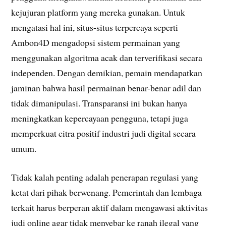
kejujuran platform yang mereka gunakan. Untuk
mengatasi hal ini, situs-situs terpercaya seperti
Ambon4D mengadopsi sistem permainan yang
menggunakan algoritma acak dan terverifikasi secara
independen. Dengan demikian, pemain mendapatkan
jaminan bahwa hasil permainan benar-benar adil dan
tidak dimanipulasi. Transparansi ini bukan hanya
meningkatkan kepercayaan pengguna, tetapi juga
memperkuat citra positif industri judi digital secara
umum.
Tidak kalah penting adalah penerapan regulasi yang
ketat dari pihak berwenang. Pemerintah dan lembaga
terkait harus berperan aktif dalam mengawasi aktivitas
judi online agar tidak menyebar ke ranah ilegal yang