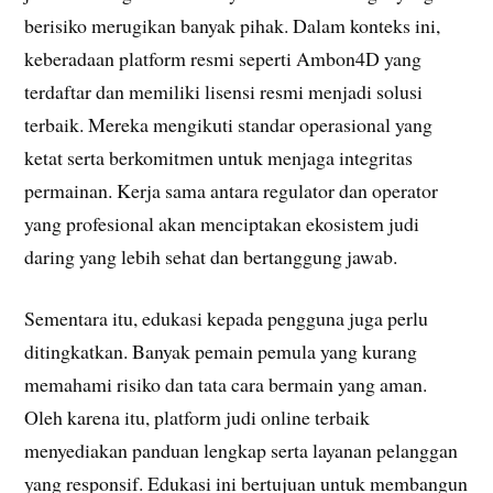
berisiko merugikan banyak pihak. Dalam konteks ini,
keberadaan platform resmi seperti Ambon4D yang
terdaftar dan memiliki lisensi resmi menjadi solusi
terbaik. Mereka mengikuti standar operasional yang
ketat serta berkomitmen untuk menjaga integritas
permainan. Kerja sama antara regulator dan operator
yang profesional akan menciptakan ekosistem judi
daring yang lebih sehat dan bertanggung jawab.
Sementara itu, edukasi kepada pengguna juga perlu
ditingkatkan. Banyak pemain pemula yang kurang
memahami risiko dan tata cara bermain yang aman.
Oleh karena itu, platform judi online terbaik
menyediakan panduan lengkap serta layanan pelanggan
yang responsif. Edukasi ini bertujuan untuk membangun