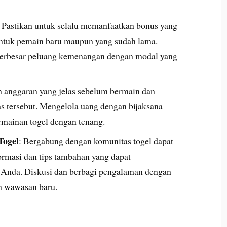
: Pastikan untuk selalu memanfaatkan bonus yang
 untuk pemain baru maupun yang sudah lama.
erbesar peluang kemenangan dengan modal yang
n anggaran yang jelas sebelum bermain dan
as tersebut. Mengelola uang dengan bijaksana
rmainan togel dengan tenang.
Togel
: Bergabung dengan komunitas togel dapat
masi dan tips tambahan yang dapat
 Anda. Diskusi dan berbagi pengalaman dengan
 wawasan baru.