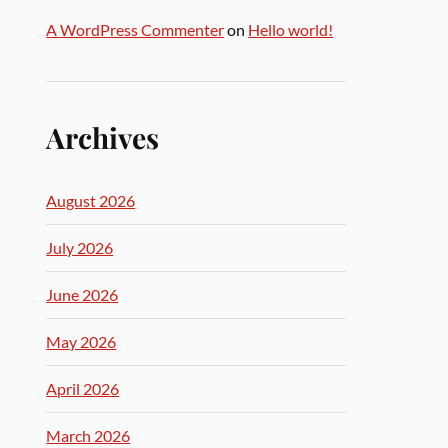
A WordPress Commenter
on
Hello world!
Archives
August 2026
July 2026
June 2026
May 2026
April 2026
March 2026