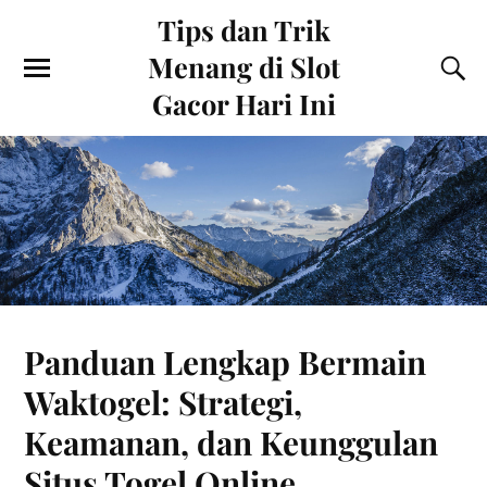
Tips dan Trik
Menang di Slot
Gacor Hari Ini
Panduan Lengkap Bermain
Waktogel: Strategi,
Keamanan, dan Keunggulan
Situs Togel Online