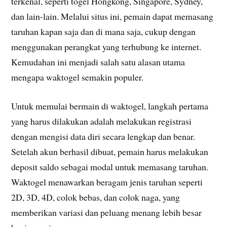
terkenal, seperti togel Hongkong, Singapore, Sydney,
dan lain-lain. Melalui situs ini, pemain dapat memasang
taruhan kapan saja dan di mana saja, cukup dengan
menggunakan perangkat yang terhubung ke internet.
Kemudahan ini menjadi salah satu alasan utama
mengapa waktogel semakin populer.
Untuk memulai bermain di waktogel, langkah pertama
yang harus dilakukan adalah melakukan registrasi
dengan mengisi data diri secara lengkap dan benar.
Setelah akun berhasil dibuat, pemain harus melakukan
deposit saldo sebagai modal untuk memasang taruhan.
Waktogel menawarkan beragam jenis taruhan seperti
2D, 3D, 4D, colok bebas, dan colok naga, yang
memberikan variasi dan peluang menang lebih besar