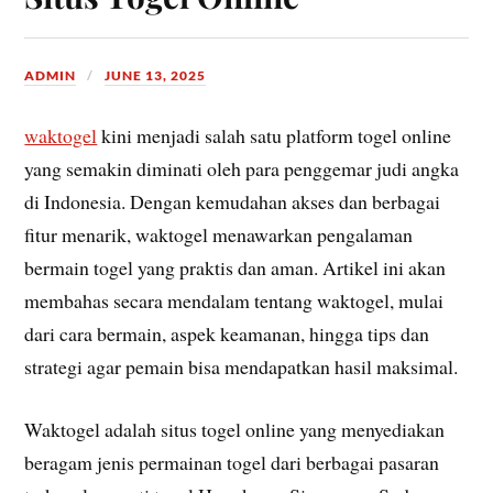
ADMIN
JUNE 13, 2025
waktogel
kini menjadi salah satu platform togel online
yang semakin diminati oleh para penggemar judi angka
di Indonesia. Dengan kemudahan akses dan berbagai
fitur menarik, waktogel menawarkan pengalaman
bermain togel yang praktis dan aman. Artikel ini akan
membahas secara mendalam tentang waktogel, mulai
dari cara bermain, aspek keamanan, hingga tips dan
strategi agar pemain bisa mendapatkan hasil maksimal.
Waktogel adalah situs togel online yang menyediakan
beragam jenis permainan togel dari berbagai pasaran