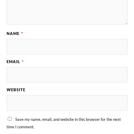
NAME
*
EMAIL
*
WEBSITE
Save my name, email, and website in this browser for the next
time I comment.