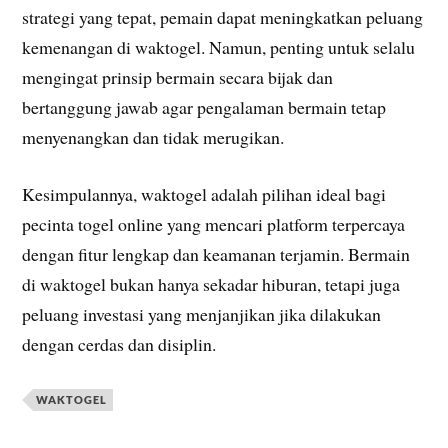
strategi yang tepat, pemain dapat meningkatkan peluang
kemenangan di waktogel. Namun, penting untuk selalu
mengingat prinsip bermain secara bijak dan
bertanggung jawab agar pengalaman bermain tetap
menyenangkan dan tidak merugikan.
Kesimpulannya, waktogel adalah pilihan ideal bagi
pecinta togel online yang mencari platform terpercaya
dengan fitur lengkap dan keamanan terjamin. Bermain
di waktogel bukan hanya sekadar hiburan, tetapi juga
peluang investasi yang menjanjikan jika dilakukan
dengan cerdas dan disiplin.
WAKTOGEL