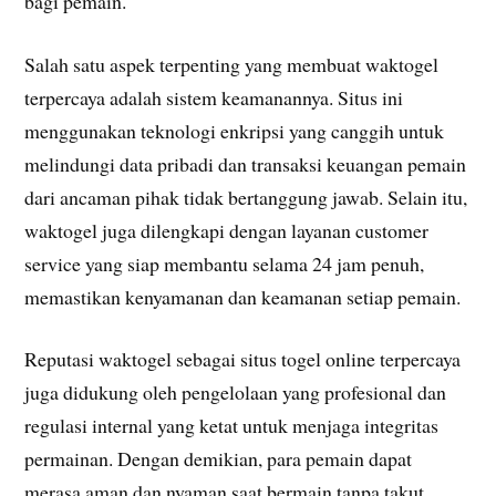
bagi pemain.
Salah satu aspek terpenting yang membuat waktogel
terpercaya adalah sistem keamanannya. Situs ini
menggunakan teknologi enkripsi yang canggih untuk
melindungi data pribadi dan transaksi keuangan pemain
dari ancaman pihak tidak bertanggung jawab. Selain itu,
waktogel juga dilengkapi dengan layanan customer
service yang siap membantu selama 24 jam penuh,
memastikan kenyamanan dan keamanan setiap pemain.
Reputasi waktogel sebagai situs togel online terpercaya
juga didukung oleh pengelolaan yang profesional dan
regulasi internal yang ketat untuk menjaga integritas
permainan. Dengan demikian, para pemain dapat
merasa aman dan nyaman saat bermain tanpa takut