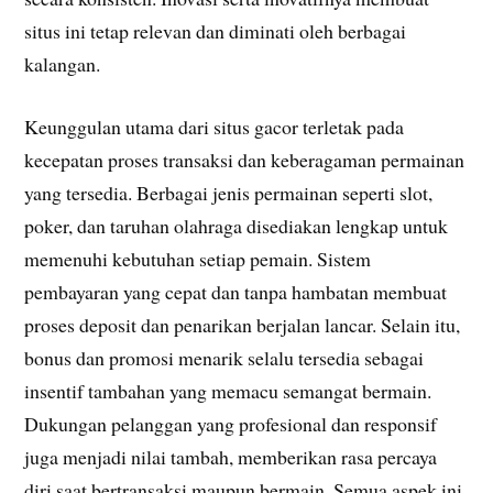
situs ini tetap relevan dan diminati oleh berbagai
kalangan.
Keunggulan utama dari situs gacor terletak pada
kecepatan proses transaksi dan keberagaman permainan
yang tersedia. Berbagai jenis permainan seperti slot,
poker, dan taruhan olahraga disediakan lengkap untuk
memenuhi kebutuhan setiap pemain. Sistem
pembayaran yang cepat dan tanpa hambatan membuat
proses deposit dan penarikan berjalan lancar. Selain itu,
bonus dan promosi menarik selalu tersedia sebagai
insentif tambahan yang memacu semangat bermain.
Dukungan pelanggan yang profesional dan responsif
juga menjadi nilai tambah, memberikan rasa percaya
diri saat bertransaksi maupun bermain. Semua aspek ini