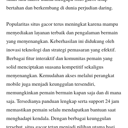
bertahan dan berkembang di dunia perjudian daring.
Popularitas situs gacor terus meningkat karena mampu
menyediakan layanan terbaik dan pengalaman bermain
yang menyenangkan. Keberhasilan ini didukung oleh
inovasi teknologi dan strategi pemasaran yang efektif.
Berbagai fitur interaktif dan komunitas pemain yang
solid menciptakan suasana kompetitif sekaligus
menyenangkan. Kemudahan akses melalui perangkat
mobile juga menjadi keunggulan tersendiri,
memungkinkan pemain bermain kapan saja dan di mana
saja. Tersedianya panduan lengkap serta support 24 jam
memastikan pemain selalu mendapatkan bantuan saat
menghadapi kendala. Dengan berbagai keunggulan
tersebut, situs gacor tetap menjadi pilihan utama bagi