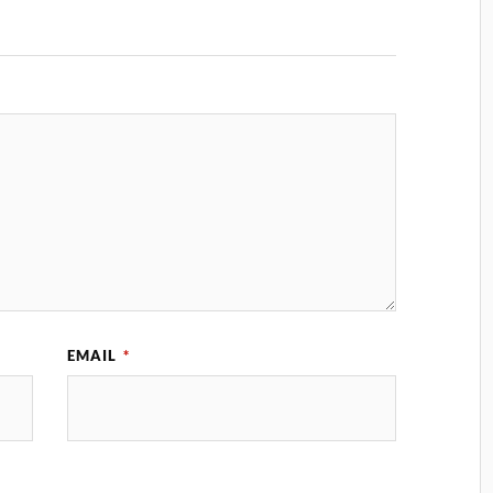
EMAIL
*