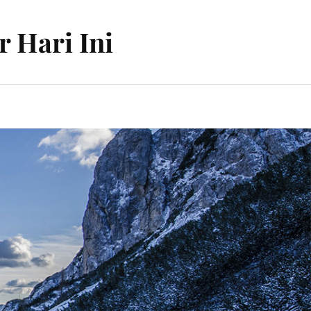
r Hari Ini