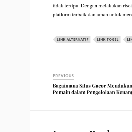
tidak tertipu. Dengan melakukan ri
platform terbaik dan aman untuk mer
LINK ALTERNATIF
LINK TOGEL
LI
PREVIOUS
Bagaimana Situs Gacor Menduku
Pemain dalam Pengelolaan Keuan