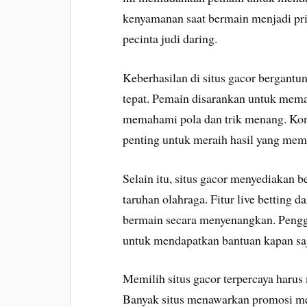
kenyamanan saat bermain menjadi pri
pecinta judi daring.
Keberhasilan di situs gacor bergantu
tepat. Pemain disarankan untuk mema
memahami pola dan trik menang. Kons
penting untuk meraih hasil yang me
Selain itu, situs gacor menyediakan be
taruhan olahraga. Fitur live bettin
bermain secara menyenangkan. Pengg
untuk mendapatkan bantuan kapan saj
Memilih situs gacor terpercaya harus 
Banyak situs menawarkan promosi meng