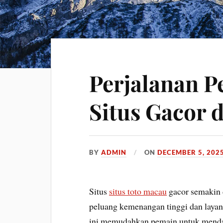
Perjalanan 
Situs Gacor 
BY
ADMIN
ON
DECEMBER 5, 202
Situs
situs toto macau
gacor semakin 
peluang kemenangan tinggi dan layana
ini memudahkan pemain untuk mend