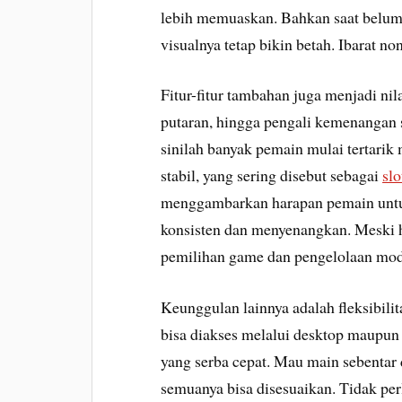
lebih memuaskan. Bahkan saat belum
visualnya tetap bikin betah. Ibarat non
Fitur-fitur tambahan juga menjadi nila
putaran, hingga pengali kemenangan 
sinilah banyak pemain mulai tertari
stabil, yang sering disebut sebagai
slo
menggambarkan harapan pemain untu
konsisten dan menyenangkan. Meski h
pemilihan game dan pengelolaan moda
Keunggulan lainnya adalah fleksibili
bisa diakses melalui desktop maupun 
yang serba cepat. Mau main sebentar d
semuanya bisa disesuaikan. Tidak per