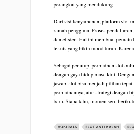
perangkat yang mendukung.
Dari sisi kenyamanan, platform slot
ramah pengguna. Proses pendaftaran, 
dan efisien. Hal ini membuat pemain
teknis yang bikin mood turun. Karena j
Sebagai penutup, permainan slot onli
dengan gaya hidup masa kini. Dengan
jawab, slot bisa menjadi pilihan tepa
permainannya, atur strategi dengan bi
baru. Siapa tahu, momen seru berikutn
HOKIRAJA
SLOT ANTI KALAH
SL