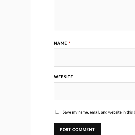
NAME
*
WEBSITE
Save my name, email, and website in this 