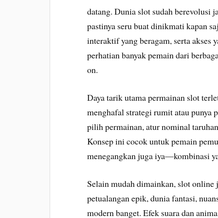
datang. Dunia slot sudah berevolusi j
pastinya seru buat dinikmati kapan sa
interaktif yang beragam, serta akses y
perhatian banyak pemain dari berbaga
on.
Daya tarik utama permainan slot terl
menghafal strategi rumit atau punya
pilih permainan, atur nominal taruhan
Konsep ini cocok untuk pemain pemu
menegangkan juga iya—kombinasi yang
Selain mudah dimainkan, slot online j
petualangan epik, dunia fantasi, nuan
modern banget. Efek suara dan animas