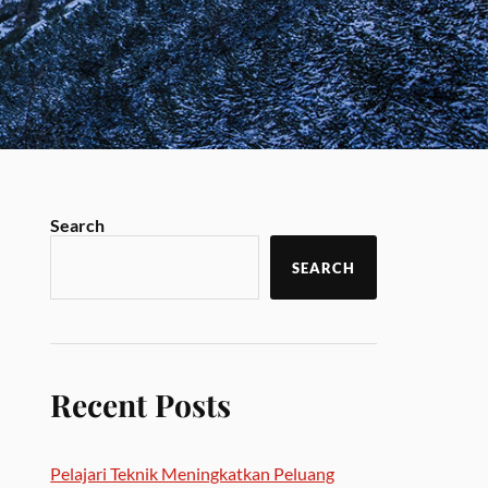
Search
SEARCH
Recent Posts
Pelajari Teknik Meningkatkan Peluang