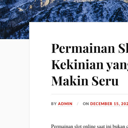
Permainan Sl
Kekinian yan
Makin Seru
BY
ADMIN
ON
DECEMBER 15, 20
Permainan slot online saat ini bukan