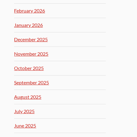
February 2026
January 2026
December 2025
November 2025
October 2025
September 2025
August 2025
July 2025
June 2025