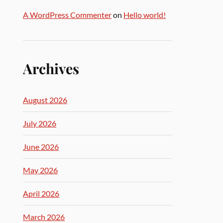
A WordPress Commenter
on
Hello world!
Archives
August 2026
July 2026
June 2026
May 2026
April 2026
March 2026