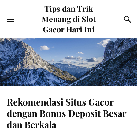
Tips dan Trik
Menang di Slot
Gacor Hari Ini
Rekomendasi Situs Gacor
dengan Bonus Deposit Besar
dan Berkala