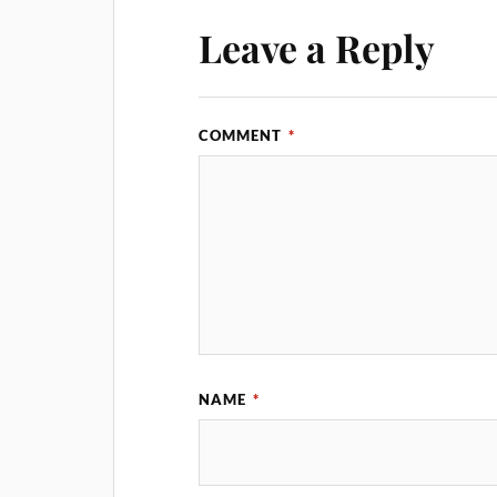
Leave a Reply
COMMENT
*
NAME
*