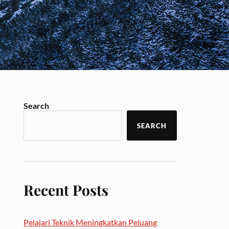
Search
SEARCH
Recent Posts
Pelajari Teknik Meningkatkan Peluang