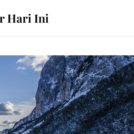
r Hari Ini