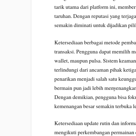
tarik utama dari platform ini, memb
taruhan. Dengan reputasi yang terjaga
semakin diminati untuk dijadikan pil
Ketersediaan berbagai metode pemba
transaksi. Pengguna dapat memilih me
wallet, maupun pulsa. Sistem keamana
terlindungi dari ancaman pihak ketiga
penarikan menjadi salah satu keunggu
bermain pun jadi lebih menyenangkan
Dengan demikian, pengguna bisa fok
kemenangan besar semakin terbuka le
Ketersediaan update rutin dan inform
mengikuti perkembangan permainan dan