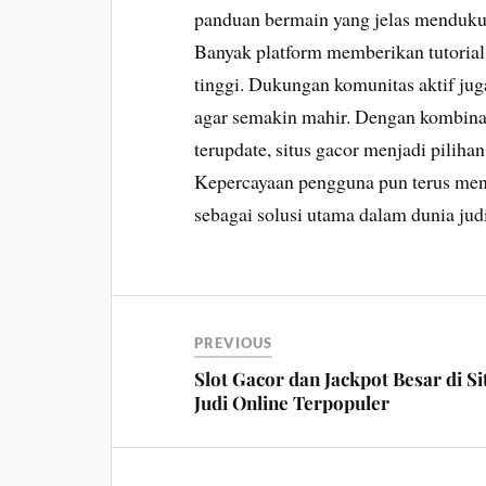
panduan bermain yang jelas menduk
Banyak platform memberikan tutorial 
tinggi. Dukungan komunitas aktif ju
agar semakin mahir. Dengan kombinasi
terupdate, situs gacor menjadi pilih
Kepercayaan pengguna pun terus meni
sebagai solusi utama dalam dunia jud
PREVIOUS
Slot Gacor dan Jackpot Besar di Si
Judi Online Terpopuler