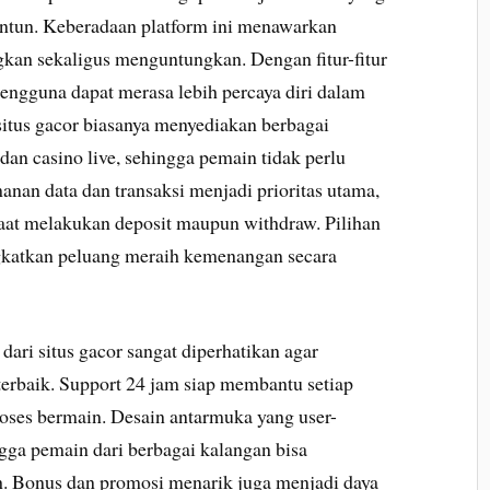
tun. Keberadaan platform ini menawarkan
an sekaligus menguntungkan. Dengan fitur-fitur
pengguna dapat merasa lebih percaya diri dalam
situs gacor biasanya menyediakan berbagai
 dan casino live, sehingga pemain tidak perlu
anan data dan transaksi menjadi prioritas utama,
at melakukan deposit maupun withdraw. Pilihan
gkatkan peluang meraih kemenangan secara
 dari situs gacor sangat diperhatikan agar
rbaik. Support 24 jam siap membantu setiap
oses bermain. Desain antarmuka yang user-
gga pemain dari berbagai kalangan bisa
. Bonus dan promosi menarik juga menjadi daya