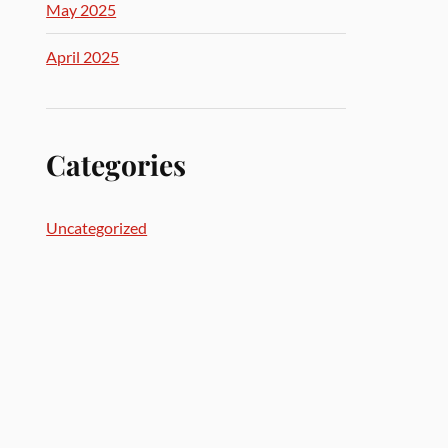
May 2025
April 2025
Categories
Uncategorized