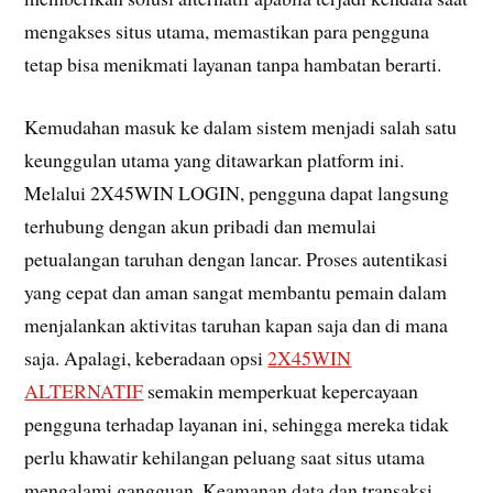
mengakses situs utama, memastikan para pengguna
tetap bisa menikmati layanan tanpa hambatan berarti.
Kemudahan masuk ke dalam sistem menjadi salah satu
keunggulan utama yang ditawarkan platform ini.
Melalui 2X45WIN LOGIN, pengguna dapat langsung
terhubung dengan akun pribadi dan memulai
petualangan taruhan dengan lancar. Proses autentikasi
yang cepat dan aman sangat membantu pemain dalam
menjalankan aktivitas taruhan kapan saja dan di mana
saja. Apalagi, keberadaan opsi
2X45WIN
ALTERNATIF
semakin memperkuat kepercayaan
pengguna terhadap layanan ini, sehingga mereka tidak
perlu khawatir kehilangan peluang saat situs utama
mengalami gangguan. Keamanan data dan transaksi