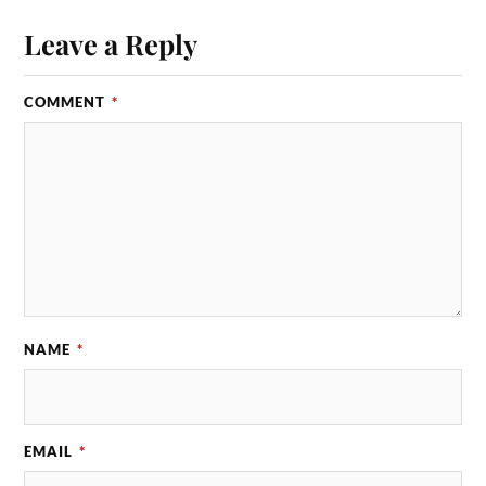
Leave a Reply
COMMENT
*
NAME
*
EMAIL
*