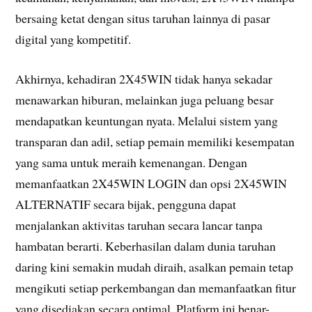
bersaing ketat dengan situs taruhan lainnya di pasar
digital yang kompetitif.
Akhirnya, kehadiran 2X45WIN tidak hanya sekadar
menawarkan hiburan, melainkan juga peluang besar
mendapatkan keuntungan nyata. Melalui sistem yang
transparan dan adil, setiap pemain memiliki kesempatan
yang sama untuk meraih kemenangan. Dengan
memanfaatkan 2X45WIN LOGIN dan opsi 2X45WIN
ALTERNATIF secara bijak, pengguna dapat
menjalankan aktivitas taruhan secara lancar tanpa
hambatan berarti. Keberhasilan dalam dunia taruhan
daring kini semakin mudah diraih, asalkan pemain tetap
mengikuti setiap perkembangan dan memanfaatkan fitur
yang disediakan secara optimal. Platform ini benar-