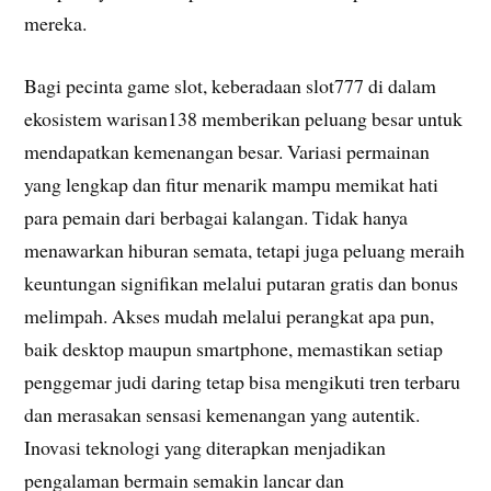
mereka.
Bagi pecinta game slot, keberadaan slot777 di dalam
ekosistem warisan138 memberikan peluang besar untuk
mendapatkan kemenangan besar. Variasi permainan
yang lengkap dan fitur menarik mampu memikat hati
para pemain dari berbagai kalangan. Tidak hanya
menawarkan hiburan semata, tetapi juga peluang meraih
keuntungan signifikan melalui putaran gratis dan bonus
melimpah. Akses mudah melalui perangkat apa pun,
baik desktop maupun smartphone, memastikan setiap
penggemar judi daring tetap bisa mengikuti tren terbaru
dan merasakan sensasi kemenangan yang autentik.
Inovasi teknologi yang diterapkan menjadikan
pengalaman bermain semakin lancar dan