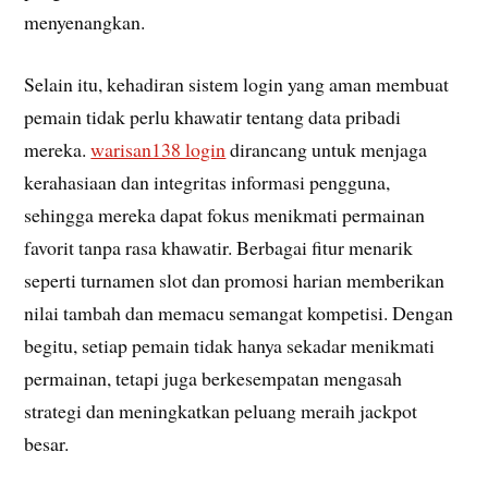
menyenangkan.
Selain itu, kehadiran sistem login yang aman membuat
pemain tidak perlu khawatir tentang data pribadi
mereka.
warisan138 login
dirancang untuk menjaga
kerahasiaan dan integritas informasi pengguna,
sehingga mereka dapat fokus menikmati permainan
favorit tanpa rasa khawatir. Berbagai fitur menarik
seperti turnamen slot dan promosi harian memberikan
nilai tambah dan memacu semangat kompetisi. Dengan
begitu, setiap pemain tidak hanya sekadar menikmati
permainan, tetapi juga berkesempatan mengasah
strategi dan meningkatkan peluang meraih jackpot
besar.