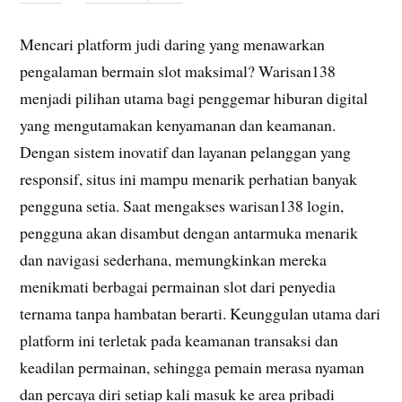
Mencari platform judi daring yang menawarkan
pengalaman bermain slot maksimal? Warisan138
menjadi pilihan utama bagi penggemar hiburan digital
yang mengutamakan kenyamanan dan keamanan.
Dengan sistem inovatif dan layanan pelanggan yang
responsif, situs ini mampu menarik perhatian banyak
pengguna setia. Saat mengakses warisan138 login,
pengguna akan disambut dengan antarmuka menarik
dan navigasi sederhana, memungkinkan mereka
menikmati berbagai permainan slot dari penyedia
ternama tanpa hambatan berarti. Keunggulan utama dari
platform ini terletak pada keamanan transaksi dan
keadilan permainan, sehingga pemain merasa nyaman
dan percaya diri setiap kali masuk ke area pribadi