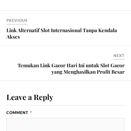
PREVIOUS
Link Alternatif Slot Internasional Tanpa Kendala
Akses
NEXT
Temukan Link Gacor Hari Ini untuk Slot Gacor
yang Menghasilkan Profit Besar
Leave a Reply
COMMENT
*