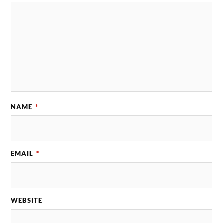
NAME
*
EMAIL
*
WEBSITE