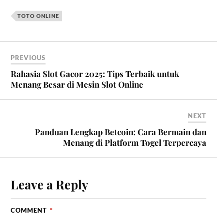
TOTO ONLINE
PREVIOUS
Rahasia Slot Gacor 2025: Tips Terbaik untuk
Menang Besar di Mesin Slot Online
NEXT
Panduan Lengkap Betcoin: Cara Bermain dan
Menang di Platform Togel Terpercaya
Leave a Reply
COMMENT
*