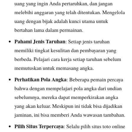
uang yang ingin Anda pertaruhkan, dan jangan
melebihi anggaran yang telah ditentukan. Mengelola
uang dengan bijak adalah kunci utama untuk
bertahan lama dalam permainan.
Pahami Jenis Taruhan
: Setiap jenis taruhan
memiliki tingkat kesulitan dan pembayaran yang
berbeda. Pelajari cara kerja setiap taruhan sebelum
memutuskan untuk memasang angka.
Perhatikan Pola Angka
: Beberapa pemain percaya
bahwa dengan mempelajari pola angka dari undian
sebelumnya, mereka dapat memperkirakan angka
yang akan keluar. Meskipun ini tidak bisa dijadikan
jaminan, ini bisa memberi Anda wawasan tambahan.
Pilih Situs Terpercaya
: Selalu pilih situs toto online