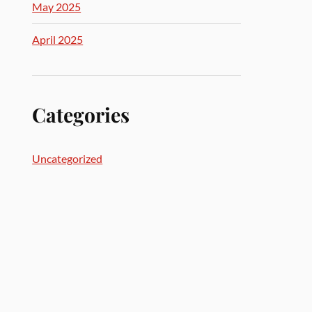
May 2025
April 2025
Categories
Uncategorized