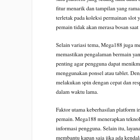
fitur menarik dan tampilan yang rama
terletak pada koleksi permainan slot 
pemain tidak akan merasa bosan saa
Selain variasi tema, Mega188 juga m
memastikan pengalaman bermain yang l
penting agar pengguna dapat menikm
menggunakan ponsel atau tablet. Den
melakukan spin dengan cepat dan re
dalam waktu lama.
Faktor utama keberhasilan platform i
pemain. Mega188 menerapkan teknolo
informasi pengguna. Selain itu, laya
membantu kapan saja jika ada kendal