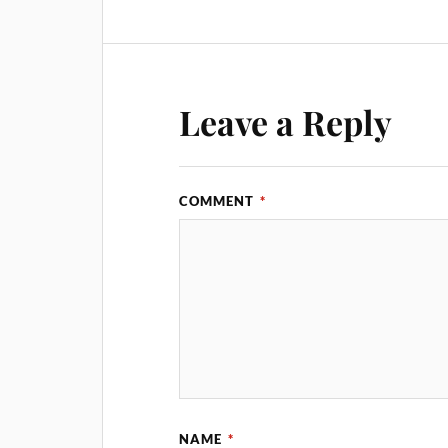
Leave a Reply
COMMENT
*
NAME
*