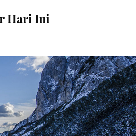
r Hari Ini