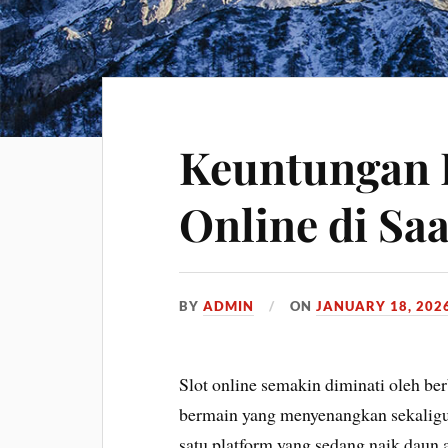
Keuntungan 
Online di Sa
BY
ADMIN
ON
JANUARY 18, 202
Slot online semakin diminati oleh b
bermain yang menyenangkan sekaligu
satu platform yang sedang naik daun