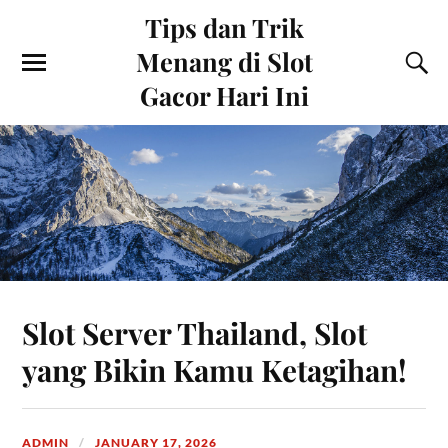
Tips dan Trik
Menang di Slot
Gacor Hari Ini
Slot Server Thailand, Slot
yang Bikin Kamu Ketagihan!
ADMIN
JANUARY 17, 2026