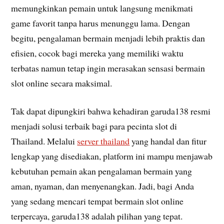
memungkinkan pemain untuk langsung menikmati
game favorit tanpa harus menunggu lama. Dengan
begitu, pengalaman bermain menjadi lebih praktis dan
efisien, cocok bagi mereka yang memiliki waktu
terbatas namun tetap ingin merasakan sensasi bermain
slot online secara maksimal.
Tak dapat dipungkiri bahwa kehadiran garuda138 resmi
menjadi solusi terbaik bagi para pecinta slot di
Thailand. Melalui
server thailand
yang handal dan fitur
lengkap yang disediakan, platform ini mampu menjawab
kebutuhan pemain akan pengalaman bermain yang
aman, nyaman, dan menyenangkan. Jadi, bagi Anda
yang sedang mencari tempat bermain slot online
terpercaya, garuda138 adalah pilihan yang tepat.